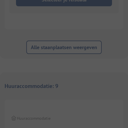
Alle staanplaatsen weergeven
Huuraccommodatie
:
9
1/
5
Huuraccommodatie