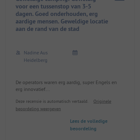
voor een tussenstop van 3-5
dagen. Goed onderhouden, erg
aardige mensen. Geweldige locatie
aan de rand van de stad
Nadine Aus
Heidelberg
De operators waren erg aardig, super Engels en
erg innovatief.
Deze recensie is automatisch vertaald.
Originele
Zeer rustige camping met veel bomen, mooi
beoordeling weergeven
onderhouden, grote percelen. We hadden veel
ruimte met caravan en auto.
Lees de volledige
Het dorp is snel te bereiken via een wandelpad.
beoordeling
Bakker, supermarkt, slager en apotheek aanwezig.