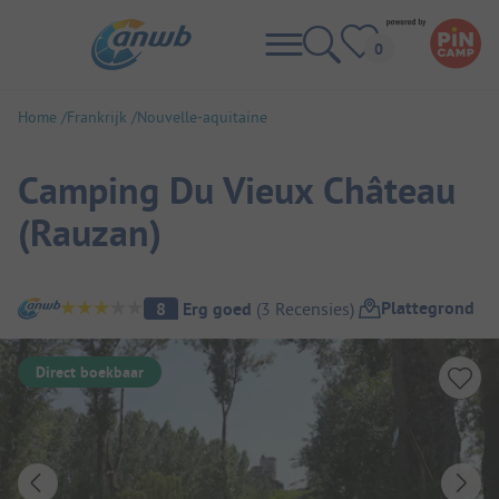
Home
Frankrijk
Nouvelle-aquitaine
Camping Du Vieux Château
(Rauzan)
Camping overzicht
Plattegrond
8
Erg goed
(
3
Recensies
)
Direct boekbaar