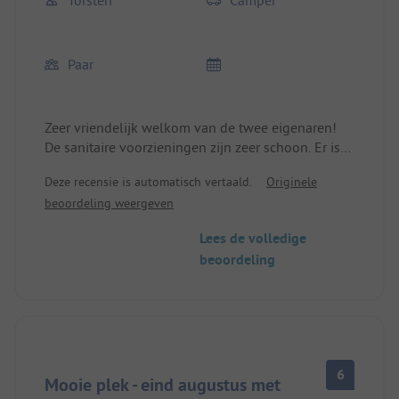
Torsten
Camper
Paar
Zeer vriendelijk welkom van de twee eigenaren!
De sanitaire voorzieningen zijn zeer schoon. Er is
een leuk klein zwembad. De weg naar het dorp
Deze recensie is automatisch vertaald.
Originele
leidt langs de ruïne. Winkels voor de dagelijkse
beoordeling weergeven
behoeften zijn aanwezig. Grote antiekmarkt.
Lees de volledige
beoordeling
6
Mooie plek - eind augustus met