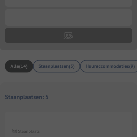
...
Alle
(
14
)
Staanplaatsen
(
5
)
Huuraccommodaties
(
9
)
Staanplaatsen
:
5
1/
3
Staanplaats