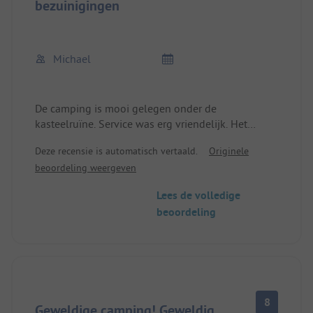
bezuinigingen
Michael
De camping is mooi gelegen onder de
kasteelruïne. Service was erg vriendelijk. Het
nieuwe sanitairgebouw was gesloten. Er waren
Deze recensie is automatisch vertaald.
Originele
nog wat oudere maar schone douches en een
beoordeling weergeven
invalidentoilet voor de camping. Misschien heb ik
de andere toiletten ook niet gevonden.... Het dorp
Lees de volledige
ligt op loopafstand (ongeveer tien minuten). De
beoordeling
camping is goed geschikt voor een overnachting.
8
Geweldige camping! Geweldig