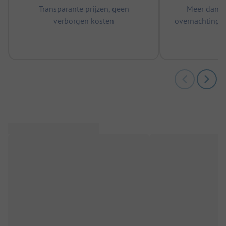
Transparante prijzen, geen
Meer dan 5
verborgen kosten
overnachtingen
m