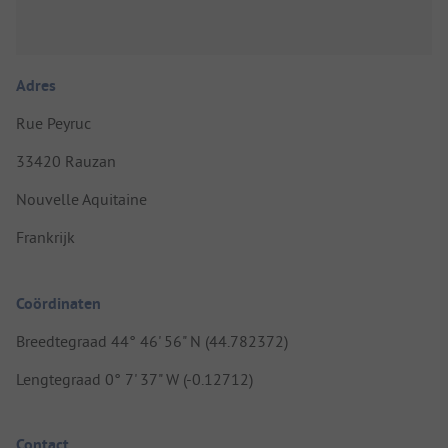
Adres
Rue Peyruc
33420 Rauzan
Nouvelle Aquitaine
Frankrijk
Coördinaten
Breedtegraad 44° 46' 56" N (44.782372)
Lengtegraad 0° 7' 37" W (-0.12712)
Contact