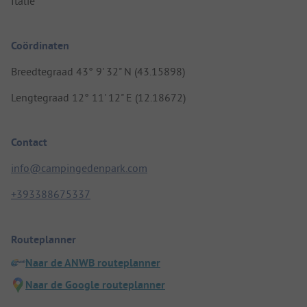
Italië
Coördinaten
Breedtegraad 43° 9' 32" N (43.15898)
Lengtegraad 12° 11' 12" E (12.18672)
Contact
info@campingedenpark.com
+393388675337
Routeplanner
Naar de ANWB routeplanner
Naar de Google routeplanner