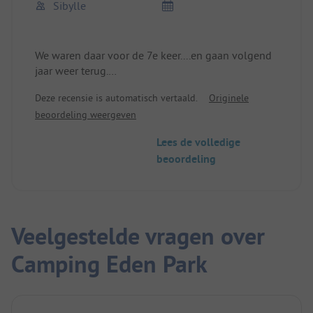
Sibylle
We waren daar voor de 7e keer....en gaan volgend
jaar weer terug.
Romantische plek met de beste zonsondergangen.
Deze recensie is automatisch vertaald.
Originele
Zorgt voor vertraging en rust.
beoordeling weergeven
Alles andere ook prima.
Lees de volledige
beoordeling
Veelgestelde vragen over
Camping Eden Park