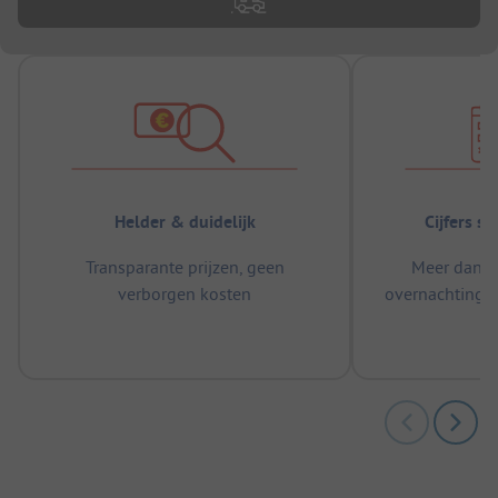
Helder & duidelijk
Cijfers s
Transparante prijzen, geen
Meer dan 5
verborgen kosten
overnachtingen
m