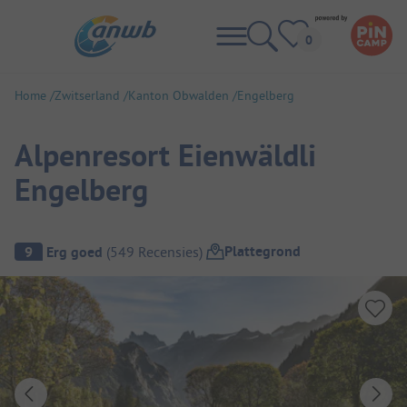
Home
Zwitserland
Kanton Obwalden
Engelberg
Alpenresort Eienwäldli
Engelberg
Camping overzicht
Plattegrond
9
Erg goed
(
549
Recensies
)