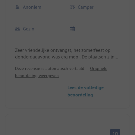
Anoniem
Camper
Gezin
Zeer vriendelijke ontvangst, het zomerfeest op
donderdagavond was erg mooi. De plaatsen zijn
goed bereikbaar en bieden alles wat je kunt
Deze recensie is automatisch vertaald.
Originele
verwachten.
beoordeling weergeven
Lees de volledige
beoordeling
10