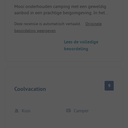
Mooi onderhouden camping met een geweldig
aanbod in een prachtige bergomgeving. In het
hoogseizoen is het druk en de plekken zijn niet al
Deze recensie is automatisch vertaald.
Originele
te groot. Zeer vriendelijk personeel. Het is vrij duur,
beoordeling weergeven
daarom zijn de extra kosten voor de douche niet
helemaal begrijpelijk. Al met al aan te raden.
Lees de volledige
beoordeling
9
Coolvacation
Kusi
Camper