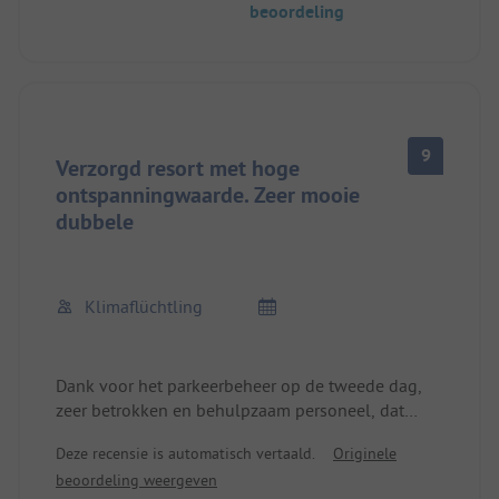
beoordeling
wandelpaden zijn met zorg aangelegd, en de
grote speeltuin voor kinderen zorgt ervoor dat de
kleine gasten volop kunnen genieten.
9
Verzorgd resort met hoge
ontspanningwaarde. Zeer mooie
dubbele
Klimaflüchtling
Dank voor het parkeerbeheer op de tweede dag,
zeer betrokken en behulpzaam personeel, dat
ondanks het begeleiden van een stagiaire ons
Deze recensie is automatisch vertaald.
Originele
probleem deskundig oploste :)
beoordeling weergeven
De jonge man die op de dag van aankomst aan de