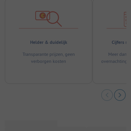
Helder & duidelijk
Cijfers s
Transparante prijzen, geen
Meer dan 5
verborgen kosten
overnachtingen
m