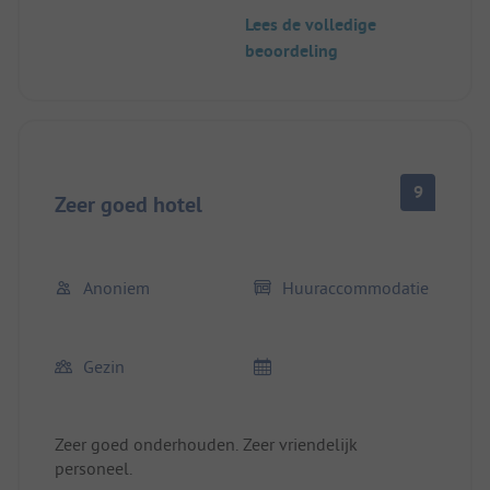
balie was, moet nog wat oefenen. Pre-checkin niet
Lees de volledige
gevonden, erg beknopt...
beoordeling
9
Zeer goed hotel
Anoniem
Huuraccommodatie
Gezin
Zeer goed onderhouden. Zeer vriendelijk
personeel.