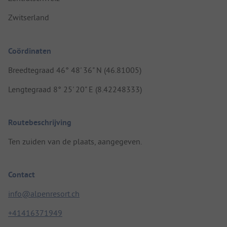
Zwitserland
Coördinaten
Breedtegraad 46° 48' 36" N (46.81005)
Lengtegraad 8° 25' 20" E (8.42248333)
Routebeschrijving
Ten zuiden van de plaats, aangegeven.
Contact
info@alpenresort.ch
+41416371949