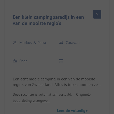
9
Een klein campingparadijs in een
van de mooiste regio's
Markus & Petra
Caravan
Paar
Een echt mooie camping in een van de mooiste
regio's van Zwitserland. Alles is top schoon en zeer
goed onderhouden. De granieten afwasplaatsen
Deze recensie is automatisch vertaald.
Originele
zijn echt mooi gemaakt, waardoor afwassen bijna
beoordeling weergeven
leuk wordt, zeker omdat er in elke wasbak een
schoon afwasdoek ligt. En voor de echt luien is er
Lees de volledige
natuurlijk ook een moderne afwasmachine. De