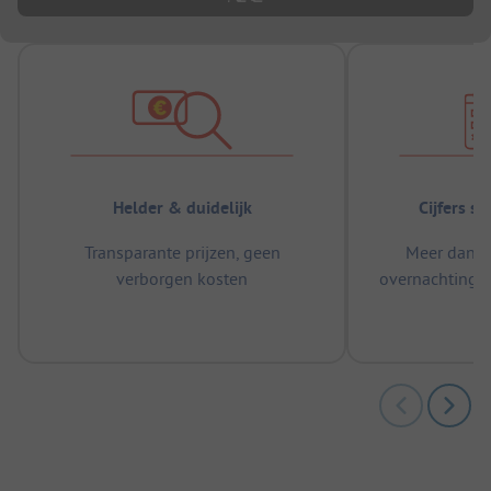
Helder & duidelijk
Cijfers s
Transparante prijzen, geen
Meer dan 5
verborgen kosten
overnachtingen
m