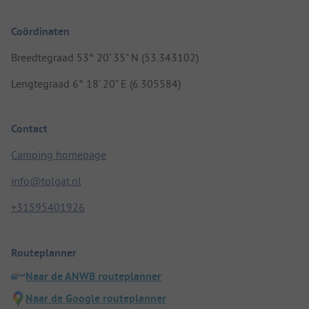
Coördinaten
Breedtegraad 53° 20' 35" N (53.343102)
Lengtegraad 6° 18' 20" E (6.305584)
Contact
Camping homepage
info@tolgat.nl
+31595401926
Routeplanner
Naar de ANWB routeplanner
Naar de Google routeplanner