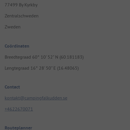
77499 By Kyrkby
Zentralschweden
Zweden
Coördinaten
Breedtegraad 60° 10' 52" N (60.181183)
Lengtegraad 16° 28' 50" E (16.48065)
Contact
kontakt@campingfalkudden.se
+4622670071
Routeplanner