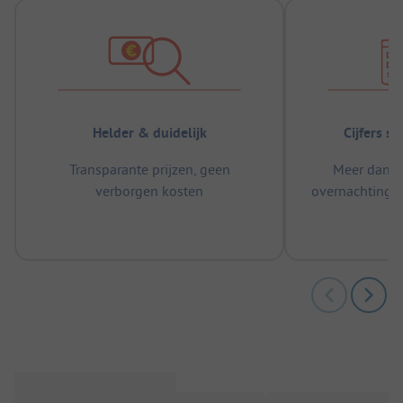
Helder & duidelijk
Cijfers s
Transparante prijzen, geen
Meer dan 5
verborgen kosten
overnachtingen
m