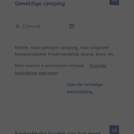
Geweldige camping
Edmund
Kleine, mooi gelegen camping, voor origineel
kampeerplezier. Kindvriendelijk strand, boot- en
kanoverhuur, schoon sanitair, broodjesservice en
Deze recensie is automatisch vertaald.
Originele
kleine maaltijden (extreem lekkere hamburgers).
beoordeling weergeven
Maar het allerbeste zijn de eigenaren, die
vriendelijk, aardig en behulpzaam zijn.
Lees de volledige
We voelden ons hier welkom als persoonlijke
beoordeling
gasten.
10
Fantastische locatie aan het meer