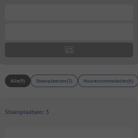
...
...
Alle
(
9
)
Staanplaatsen
(
3
)
Huuraccommodaties
(
6
)
Staanplaatsen
:
3