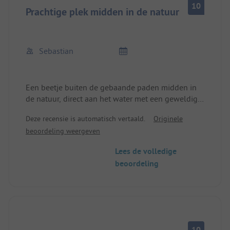
10
Prachtige plek midden in de natuur
Sebastian
Een beetje buiten de gebaande paden midden in
de natuur, direct aan het water met een geweldige
zwemplek, ligt deze prachtige kleine camping. Een
Deze recensie is automatisch vertaald.
Originele
dikke pluim voor de Nederlandse uitbaters, we
beoordeling weergeven
voelden ons erg op ons gemak en bedankt voor
de ochtendleveringen van broodjes direct aan de
Lees de volledige
camper! Het sanitair was altijd schoon en goed
beoordeling
onderhouden! p.s. De Pommes Spezial zijn de
beste buiten Nederland ....
10