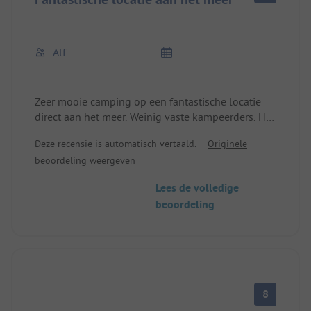
Alf
Zeer mooie camping op een fantastische locatie
direct aan het meer. Weinig vaste kampeerders. Het
zwemgedeelte met niet-zwemmersgedeelte is
Deze recensie is automatisch vertaald.
Originele
geweldig voor kinderen! De eigenaren zijn erg
beoordeling weergeven
aardig en behulpzaam. Sanitair is eenvoudig maar
schoon. Je kunt op de camping kano's huren en erg
Lees de volledige
leuke tochten maken in het natuurgebied.
beoordeling
8