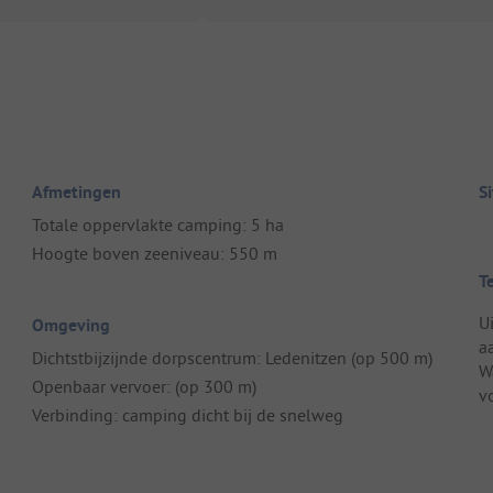
Afmetingen
S
Totale oppervlakte camping: 5 ha
Hoogte boven zeeniveau: 550 m
T
U
Omgeving
a
Dichtstbijzijnde dorpscentrum: Ledenitzen (op 500 m)
W
Openbaar vervoer: (op 300 m)
v
Verbinding: camping dicht bij de snelweg