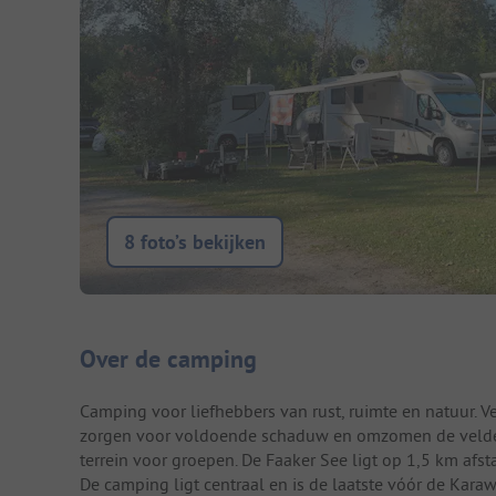
8 foto’s bekijken
Camping introductie
Over de camping
Camping voor liefhebbers van rust, ruimte en natuur. 
zorgen voor voldoende schaduw en omzomen de velden
terrein voor groepen. De Faaker See ligt op 1,5 km afst
De camping ligt centraal en is de laatste vóór de Kar