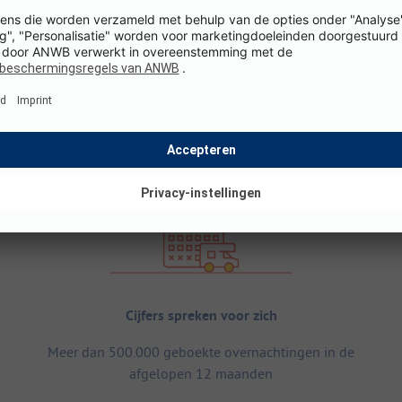
Cijfers spreken voor zich
Meer dan 500.000 geboekte overnachtingen in de
afgelopen 12 maanden