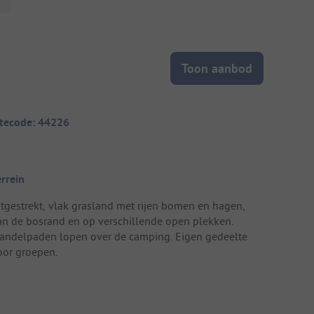
Toon aanbod
itecode: 44226
errein
itgestrekt, vlak grasland met rijen bomen en hagen,
an de bosrand en op verschillende open plekken.
andelpaden lopen over de camping. Eigen gedeelte
oor groepen.