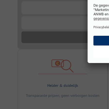
...
...
Helder & duidelijk
Transparante prijzen, geen verborgen kosten