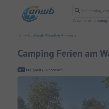
Bestemming, campi
Vakantiebestemming
Home
Oostenrijk
Karinthië
Finkenstein
Camping Ferien am W
Camping overzicht
8.7
Erg goed
(
3
Recensies
)