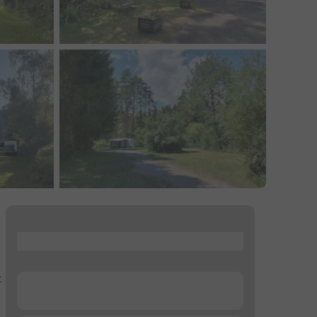
...
t
...