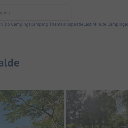
ng
en
Top Campings
Camping Thema's
Inspiratie
Last Minute Campinga
alde