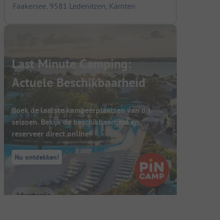
Faakersee, 9581 Ledenitzen, Kärnten
Last Minute Camping:
Actuele Beschikbaarheid
Boek de laatste kampeerplaatsen van dit
seizoen. Bekijk de beschikbaarheid en
reserveer direct online!
Nu ontdekken!