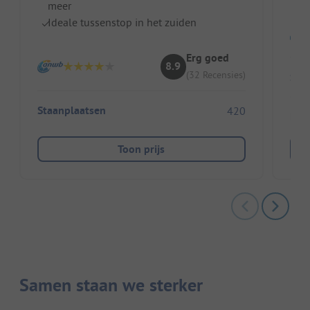
meer
Ideale tussenstop in het zuiden
Erg goed
8.9
(32 Recensies)
Sta
Staanplaatsen
420
Huu
Toon prijs
Samen staan we sterker