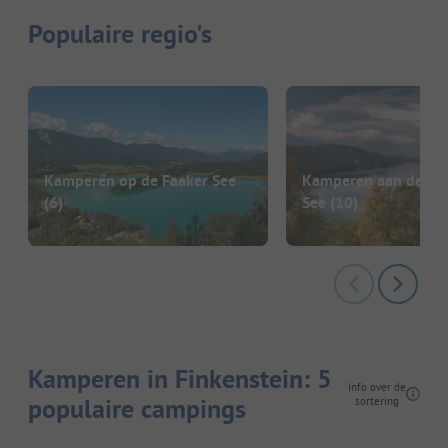
Populaire regio's
Kamperen op de Faaker See
Kamperen aan de Mil
(6)
See
(10)
Kamperen in Finkenstein: 5
Info over de
populaire campings
sortering