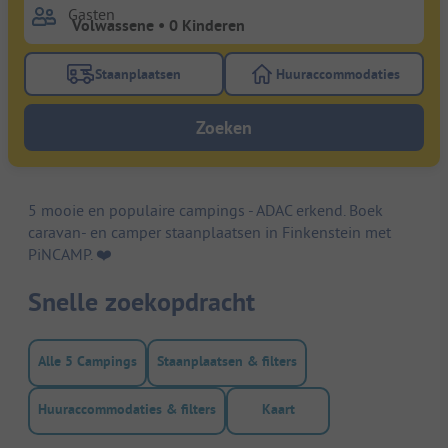
Gasten
Staanplaatsen
Huuraccommodaties
Gebruik de filterknop staanplaatsen om te zoeken na
Gebruik de filterk
Zoeken
5 mooie en populaire campings - ADAC erkend. Boek
caravan- en camper staanplaatsen in Finkenstein met
PiNCAMP. ❤️️
Snelle zoekopdracht
Alle 5 Campings
Staanplaatsen & filters
Huuraccommodaties & filters
Kaart