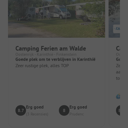
Camping Ferien am Walde
Camp
Oostenrijk - Karinthië - Finkenstein
Oostenr
Goede plek om te verblijven in Karinthië
Goed 
Zeer rustige plek, alles TOP
Zeer 
aanbe
toega
niet t
Erg goed
Erg goed
8.7
8
8.9
(3 Recensies)
Prudenc