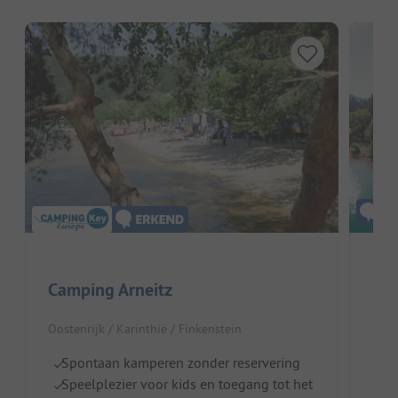
Str
Camping Arneitz
Oost
Oostenrijk / Karinthië / Finkenstein
D
Spontaan kamperen zonder reservering
I
Speelplezier voor kids en toegang tot het
S