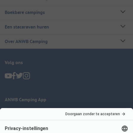
Boekbare campings
Een stacaravan huren
Over ANWB Camping
Volg ons
ANWB Camping App
nu gratis gebruiken