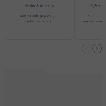
Helder & duidelijk
Cijfers s
Transparante prijzen, geen
Meer dan 5
verborgen kosten
overnachtingen
m