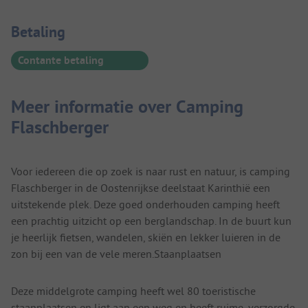
Betaalinformatie
Betaling
Contante betaling
Meer informatie over Camping
Flaschberger
Voor iedereen die op zoek is naar rust en natuur, is camping
Flaschberger in de Oostenrijkse deelstaat Karinthië een
uitstekende plek. Deze goed onderhouden camping heeft
een prachtig uitzicht op een berglandschap. In de buurt kun
je heerlijk fietsen, wandelen, skiën en lekker luieren in de
zon bij een van de vele meren.Staanplaatsen
Deze middelgrote camping heeft wel 80 toeristische
staanplaatsen en ligt aan een weg en heeft ruime, verzorgde