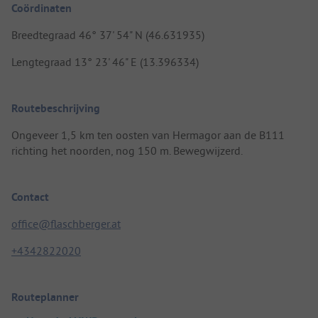
Coördinaten
Breedtegraad 46° 37' 54" N (46.631935)
Lengtegraad 13° 23' 46" E (13.396334)
Routebeschrijving
Ongeveer 1,5 km ten oosten van Hermagor aan de B111
richting het noorden, nog 150 m. Bewegwijzerd.
Contact
office@flaschberger.at
+4342822020
Routeplanner