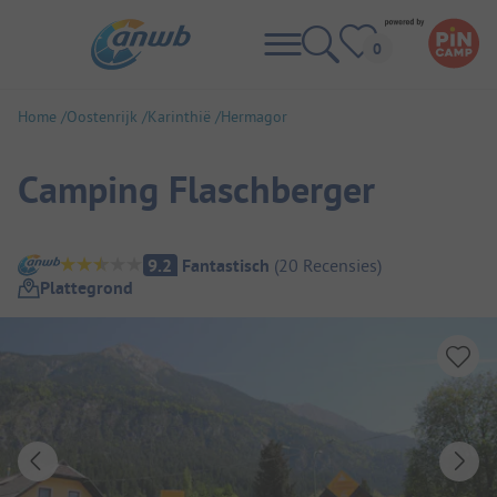
Home
Oostenrijk
Karinthië
Hermagor
Camping Flaschberger
Camping overzicht
9.2
Fantastisch
(
20
Recensies
)
Plattegrond