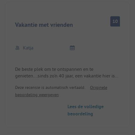
De familie Flaschberger staat altijd klaar om te
helpen, ongeacht het tijdstip van de dag. In de
zomermaanden organiseren ze regelmatig een
10
barbecue voor wie dat wil. Heel gezellig!
Vakantie met vrienden
Katja
De beste plek om te ontspannen en te
genieten....sinds zo'n 40 jaar, een vakantie hier is
een must! Een prachtig onderhouden camping met
Deze recensie is automatisch vertaald.
Originele
een geweldig zwembad en zeer goed
beoordeling weergeven
onderhouden sanitair. Familieaansluiting
inbegrepen, plus een perfecte omgeving met een
Lees de volledige
prachtig berglandschap! 👍 Tot volgend jaar en
beoordeling
met vriendelijke groet uit Kassel!