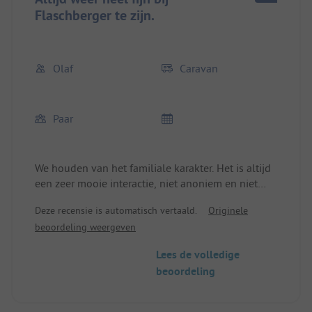
Flaschberger te zijn.
Olaf
Caravan
Paar
We houden van het familiale karakter. Het is altijd
een zeer mooie interactie, niet anoniem en niet
opdringerig persoonlijk. Juist de juiste maat, zo
Deze recensie is automatisch vertaald.
Originele
moet een vakantie op de camping zijn.
beoordeling weergeven
Lees de volledige
beoordeling