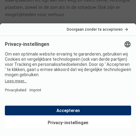
plaatsen, zowel in de zon als in de schaduw. Ook zijn er
mogelijkheden voor verhuur.
Actie en ontspanning
Op de camping is een zwembad voor een heerlijke duik op
een warme, zonnige dag. Ook is er een speeltuintje met een
tafeltennistafel. De camping biedt ook duikcursussen aan,
zodat je een van de vele meren onder water kunt verkennen.
Op 100 meter van de camping is een fitnesscentrum en een
sauna, waar je na een actieve dag heerlijk kunt ontspannen.
In de buurt
Maak een lange wandeling of een tocht met de
mountainbike in het natuurpark Weissensee. Je kunt ook
Bekijk deals
over het water de omgeving verkennen, door een boottocht
over de mooie meren maken. Camping Flaschberger ligt 10