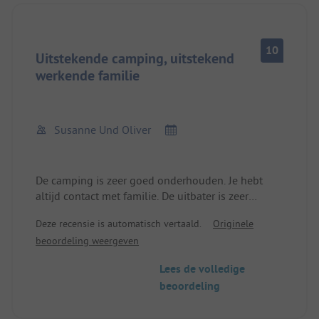
10
Uitstekende camping, uitstekend
werkende familie
Susanne Und Oliver
De camping is zeer goed onderhouden. Je hebt
altijd contact met familie. De uitbater is zeer
behulpzaam en uiterst gedienstig. Het sanitair is
Deze recensie is automatisch vertaald.
Originele
superschoon. Zo wil je kamperen. Gewoon mooi
beoordeling weergeven
en ontspannend
Lees de volledige
beoordeling