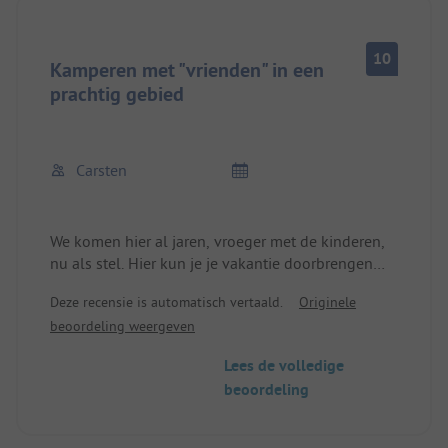
10
Kamperen met "vrienden" in een
prachtig gebied
Carsten
We komen hier al jaren, vroeger met de kinderen,
nu als stel. Hier kun je je vakantie doorbrengen
zoals je zelf wilt, rustig of actief, alles is hier
Deze recensie is automatisch vertaald.
Originele
mogelijk. Schone, nette en vooral heel mooi
beoordeling weergeven
gerunde camping die alles heeft wat je nodig hebt.
Problemen en wensen worden hier met plezier
Lees de volledige
opgepakt. Anders zouden wij of onze kinderen hier
beoordeling
niet steeds weer komen. We kijken erg uit naar de
komende jaren!