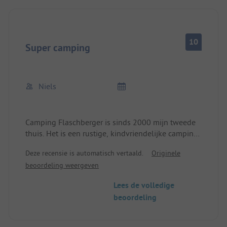
10
Super camping
Niels
Camping Flaschberger is sinds 2000 mijn tweede
thuis. Het is een rustige, kindvriendelijke camping
met zeer ruime plaatsen. Het sanitair is uitstekend:
Deze recensie is automatisch vertaald.
Originele
ruime cabines met douche en toilet, en alles wordt
beoordeling weergeven
goed schoongehouden. Ook de ligging van de
camping is ideaal: vlakbij het mooie stadje
Lees de volledige
Hermagor en vlakbij de Presseggersee. Er zijn veel
beoordeling
wandel- en fietspaden in de buurt, en voor wie
van winkelen houdt is Villach ook niet ver weg.