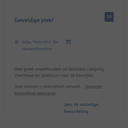
10
Geweldige plek!
Jutta, Ferry Und Die
Herzensbrecher
Zeer goed onderhouden en familiale camping.
Zwembad en speeltuin voor de kleintjes.
Veel wandel- en fietsmogelijkheden.
Deze recensie is automatisch vertaald.
Originele
Bergen, meren en vele andere
beoordeling weergeven
excursiebestemmingen.
Sanitair zeer schoon, sommige met badcabines.
Lees de volledige
Café en tennishal ter plaatse, evenals
beoordeling
bowlingbaan.
We voelen ons hier erg op ons gemak en komen
zo vaak mogelijk terug.