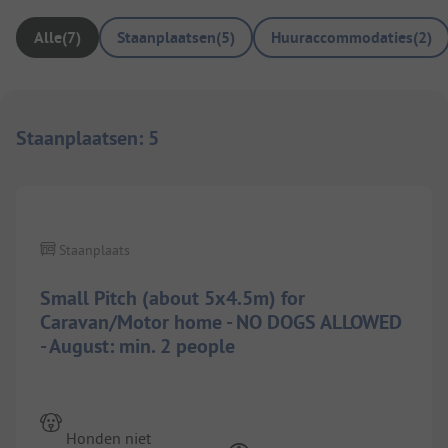
Alle
(
7
)
Staanplaatsen
(
5
)
Huuraccommodaties
(
2
)
Staanplaatsen
:
5
1/
5
Staanplaats
Small Pitch (about 5x4.5m) for
Caravan/Motor home - NO DOGS ALLOWED
- August: min. 2 people
Honden niet