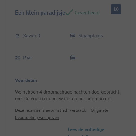
10
Een klein paradijsje
Geverifieerd
Xavier B
Staanplaats
Paar
Voordelen
We hebben 4 droomachtige nachten doorgebracht,
met de voeten in het water en het hoofd in de
sterren. Alles was perfect, een verfrissende plek
Deze recensie is automatisch vertaald.
Originele
die uitdaagt tot totale disconnectie, alles op
beoordeling weergeven
ongeveer dertig minuten van de 5 Terre (met de
trein, station op ongeveer vijftien minuten lopen).
Lees de volledige
Ontvangst, infrastructuur en restaurant waren