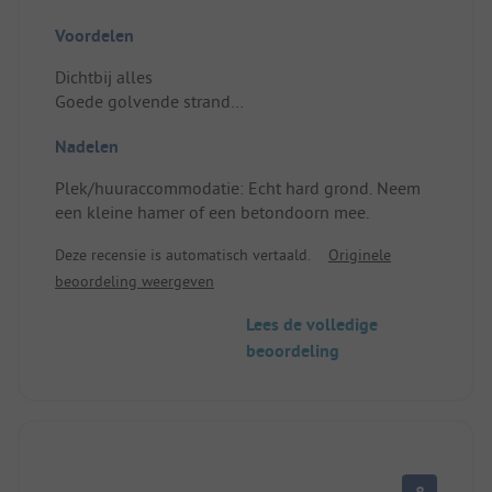
Voordelen
Dichtbij alles
Goede golvende strand
Plek/huuraccommodatie: Plek voor tent. Goede
Nadelen
ruimte
Plek/huuraccommodatie: Echt hard grond. Neem
een kleine hamer of een betondoorn mee.
Deze recensie is automatisch vertaald.
Originele
beoordeling weergeven
Lees de volledige
beoordeling