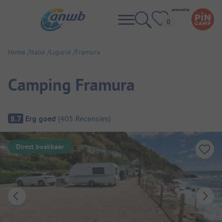
Home
Italië
Ligurië
Framura
Camping Framura
Camping overzicht
8.7
Erg goed
(
405
Recensies
)
Direct boekbaar