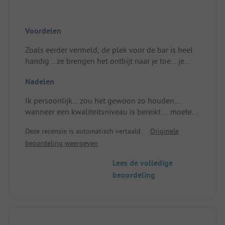
Voordelen
Zoals eerder vermeld, de plek voor de bar is heel
handig... ze brengen het ontbijt naar je toe... je
krijgt spaghetti met venusschelpen van de super
Nadelen
vriendelijke barman.. en voilà, het is geserveerd..
de wc's zijn net tegenover, piekfijn in orde.. en de
Ik persoonlijk... zou het gewoon zo houden....
zee is net onder, helder als een smaragd... wat kun
wanneer een kwaliteitsniveau is bereikt ... moeten
je meer verwachten.?
we het handhaven... ook de receptie, mensen zijn
.
Deze recensie is automatisch vertaald.
Originele
vriendelijk, behulpzaam en deskundig ... dat is niet
Plek/Huisvesting: het geluid van de zee net onder
beoordeling weergeven
onbelangrijk voor wie onderweg is en echt andere
me ... geen verstoring ... absolute rust... gedurende
situaties tegenkomt.
acht dagen heb ik alles dag en nacht open
Lees de volledige
Plek/Huisvesting: voor mij ... GEEN
gelaten.. zonder het minste probleem.
beoordeling