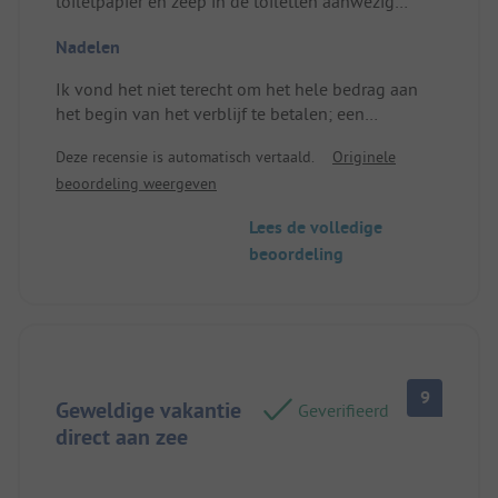
toiletpapier en zeep in de toiletten aanwezig
waren.
Nadelen
Het restaurant en de bar zijn heel goed en de
beheerders zijn uiterst vriendelijk.
Ik vond het niet terecht om het hele bedrag aan
Plaats/verblijf te huur: Grote plaats voor campers
het begin van het verblijf te betalen; een
aanbetaling zou misschien geschikter zijn
Deze recensie is automatisch vertaald.
Originele
geweest.
beoordeling weergeven
Lees de volledige
beoordeling
9
Geweldige vakantie
Geverifieerd
direct aan zee