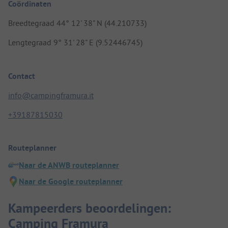
Coördinaten
Breedtegraad 44° 12' 38" N (44.210733)
Lengtegraad 9° 31' 28" E (9.52446745)
Contact
info@campingframura.it
+39187815030
Routeplanner
Naar de ANWB routeplanner
Naar de Google routeplanner
Kampeerders beoordelingen:
Camping Framura