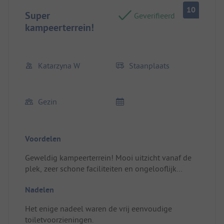
10
Super
Geverifieerd
kampeerterrein!
Katarzyna W
Staanplaats
Gezin
Voordelen
Geweldig kampeerterrein! Mooi uitzicht vanaf de
plek, zeer schone faciliteiten en ongelooflijk
vriendelijk en behulpzaam personeel. Het ligt ook
Nadelen
op loopafstand van het leuke stadje. Ten zeerste
aanbevolen – we zouden graag terugkomen!
Het enige nadeel waren de vrij eenvoudige
toiletvoorzieningen.