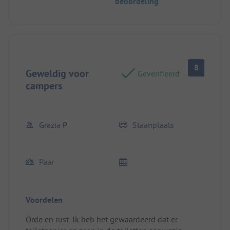
beoordeling
onberispelijk! We raden deze plek 200% aan! ;-)
Locatie/Huisvesting: Uitzicht op zee, rust, strand,
nabijheid van station, omgeving, diensten.
8
Geweldig voor
Geverifieerd
campers
Grazia P
Staanplaats
Paar
Voordelen
Orde en rust. Ik heb het gewaardeerd dat er