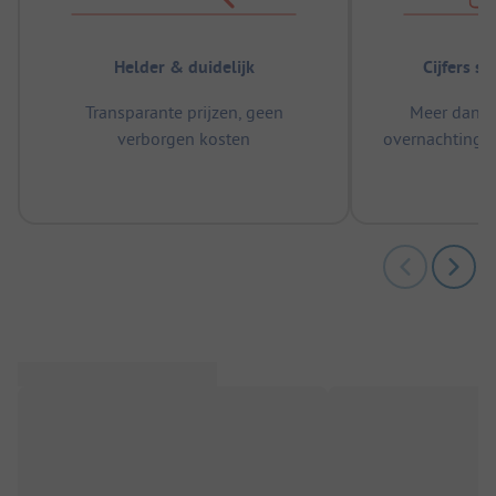
Helder & duidelijk
Cijfers s
Transparante prijzen, geen
Meer dan 5
verborgen kosten
overnachtingen
m