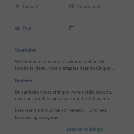
Diana K
Staanplaats
Paar
Voordelen
We hebben een heerlijke vakantie gehad. De
locatie is ideaal voor uitstapjes naar de Cinque
Terre. Het station is snel te voet of per fiets
Nadelen
bereikbaar. Op de camping is er een restaurant/bar
met erg lekkere pizza. Ook op het kleine strand
De sanitaire voorzieningen waren altijd schoon,
kun je ontspannende uren doorbrengen.
maar het zou fijn zijn als er toiletbrillen waren.
Plek/Huuraccommodatie: De standplaats was
perfect voor ons. Geweldige ligging met
Deze recensie is automatisch vertaald.
Originele
rechtstreeks uitzicht op zee.
beoordeling weergeven
Lees de volledige