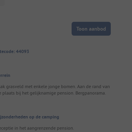
Toon aanbod
itecode: 44093
errein
lak grasveld met enkele jonge bomen. Aan de rand van
e plaats bij het gelijknamige pension. Bergpanorama.
ijzonderheden op de camping
eceptie in het aangrenzende pension.