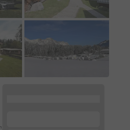
...
...
m