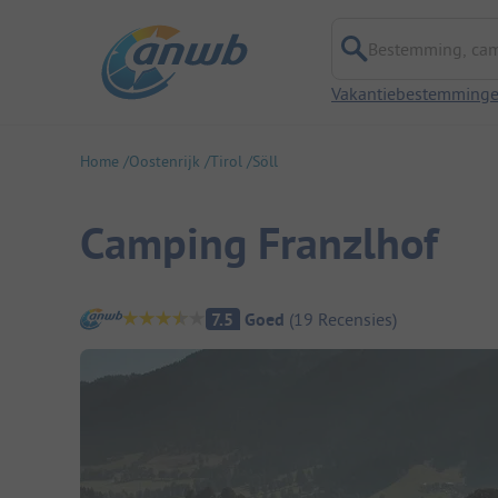
Bestemming, campi
Vakantiebestemming
Home
Oostenrijk
Tirol
Söll
Camping Franzlhof
Camping overzicht
7.5
Goed
(
19
Recensies
)