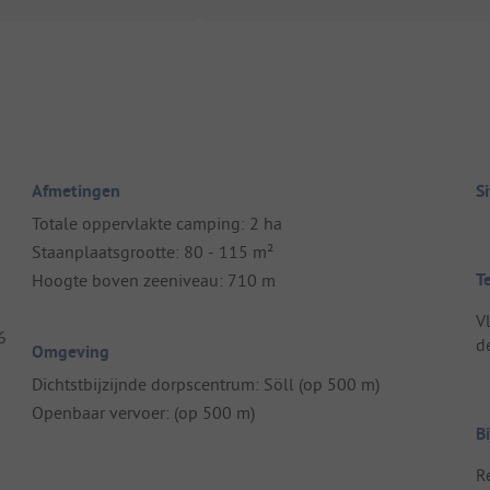
Afmetingen
S
Totale oppervlakte camping: 2 ha
Staanplaatsgrootte: 80 - 115 m²
T
Hoogte boven zeeniveau: 710 m
V
6
d
Omgeving
Dichtstbijzijnde dorpscentrum: Söll (op 500 m)
Openbaar vervoer: (op 500 m)
B
R