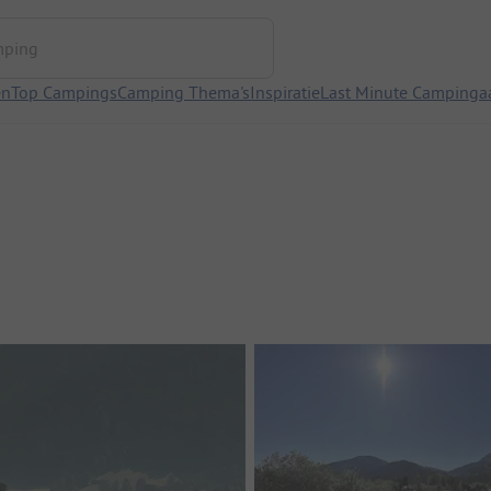
ng
en
Top Campings
Camping Thema's
Inspiratie
Last Minute Campinga