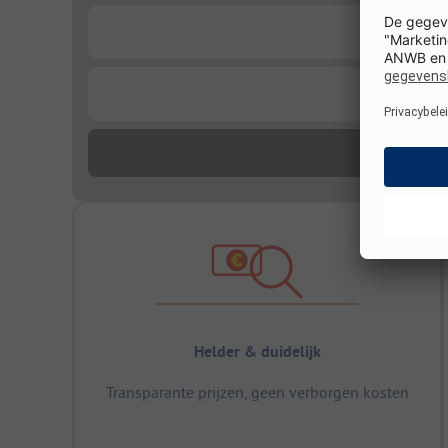
...
...
Helder & duidelijk
Transparante prijzen, geen verborgen kosten