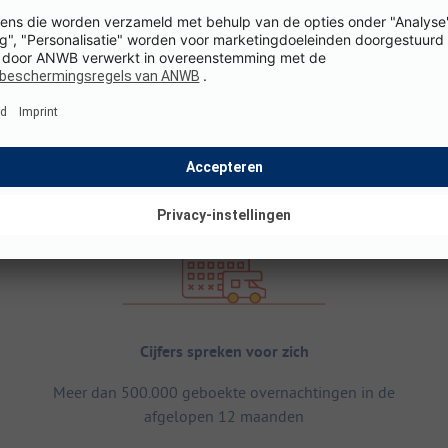
Cijfers spreken voor zich
Meer dan 500.000 geboekte overnachtingen in de
afgelopen 12 maanden