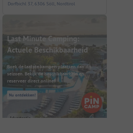
Dorfbichl 37, 6306 Söll, Nordtirol
Last Minute Camping:
Actuele Beschikbaarheid
Boek de laatste kampeerplaatsen van dit
seizoen. Bekijk de beschikbaarheid en
reserveer direct online!
Nu ontdekken!