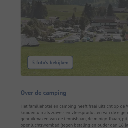
5 foto’s bekijken
Camping introductie
Over de camping
Het familiehotel en camping heeft fraai uitzicht op de 
kruidentuin als zuivel- en vleesproducten van de eige
gebruikmaken van de tennisbaan, de minigolfbaan, pi
openluchtzwembad (tegen betaling en ouder dan 16 jaar