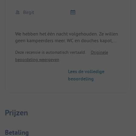
Birgit
We hebben het één nacht volgehouden. Ze willen
geen kampeerders meer. WC en douches kapot,
vies en niet afsluitbaar. Bij de receptie waren we
Deze recensie is automatisch vertaald.
Originele
verbaasd. Stacaravans zijn waarschijnlijk beter, die
beoordeling weergeven
lijken wel onderhouden. De weg naar het strand is
lang.
Lees de volledige
beoordeling
Prijzen
Betaalinformatie
Betaling