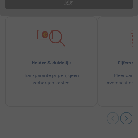
Helder & duidelijk
Cijfers s
Transparante prijzen, geen
Meer dan 5
verborgen kosten
overnachtingen
m