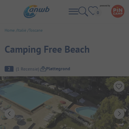
Home
Italië
Toscane
Camping Free Beach
Camping overzicht
Plattegrond
2
(
1
Recensie
)