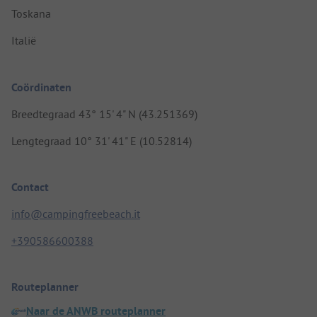
Toskana
Italië
Coördinaten
Breedtegraad 43° 15' 4" N (43.251369)
Lengtegraad 10° 31' 41" E (10.52814)
Contact
info@campingfreebeach.it
+390586600388
Routeplanner
Naar de ANWB routeplanner