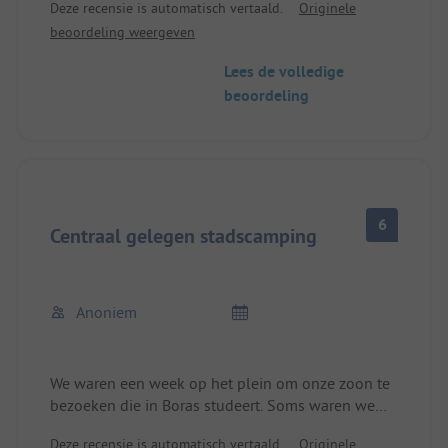
Deze recensie is automatisch vertaald.
Originele
geïsoleerd buiten het dorp. Niets is te voet
beoordeling weergeven
bereikbaar. Erg vol in de zomer, dan zijn 4 toiletten
te weinig voor de 70+ plaatsen. Geen schaduw. De
Lees de volledige
helft van de plaatsen heeft elektriciteit. Klein
beoordeling
zwemgedeelte erg stenig, maar er is tenminste een
kleine loopbrug naar het water.
6
Centraal gelegen stadscamping
Anoniem
We waren een week op het plein om onze zoon te
bezoeken die in Boras studeert. Soms waren we
eenzaam en verlaten op het grote terrein. Het
Deze recensie is automatisch vertaald.
Originele