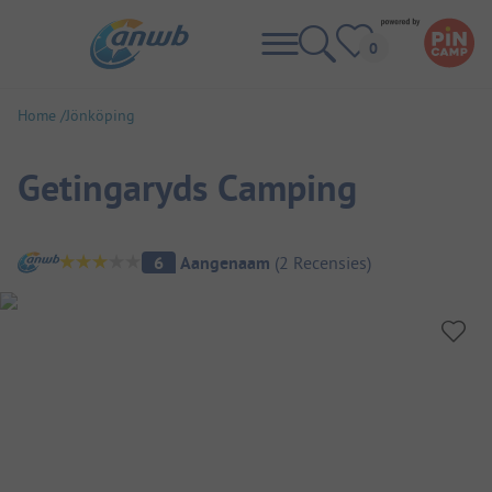
Home
Jönköping
Getingaryds Camping
Camping overzicht
6
Aangenaam
(
2
Recensies
)