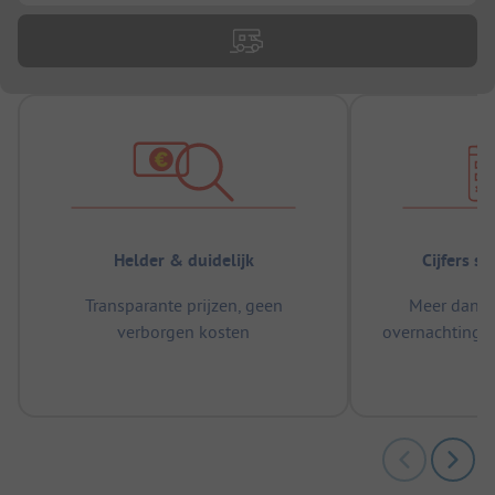
Helder & duidelijk
Cijfers s
Transparante prijzen, geen
Meer dan 5
verborgen kosten
overnachtingen
m