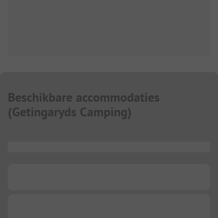
Beschikbare accommodaties
(
Getingaryds Camping
)
...
...
...