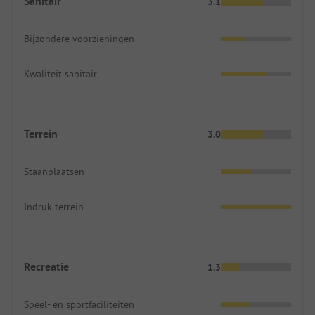
Sanitair
3.1
Bijzondere voorzieningen
Kwaliteit sanitair
Terrein
3.0
Staanplaatsen
Indruk terrein
Recreatie
1.3
Speel- en sportfaciliteiten