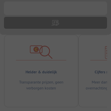
...
Helder & duidelijk
Cijfers s
Transparante prijzen, geen
Meer dan 5
verborgen kosten
overnachtingen
m