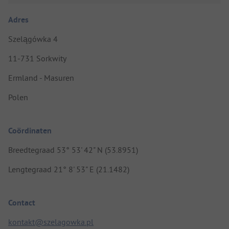
Adres
Szelągówka 4
11-731 Sorkwity
Ermland - Masuren
Polen
Coördinaten
Breedtegraad 53° 53' 42" N (53.8951)
Lengtegraad 21° 8' 53" E (21.1482)
Contact
kontakt@szelagowka.pl