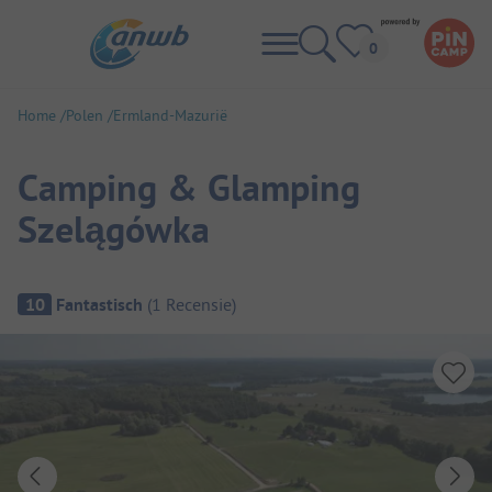
Home
Polen
Ermland-Mazurië
Camping & Glamping
Szelągówka
Camping overzicht
10
Fantastisch
(
1
Recensie
)