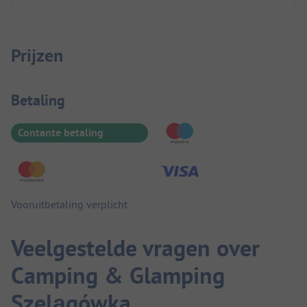
Prijzen
Betaalinformatie
Betaling
Contante betaling
Vooruitbetaling verplicht
Veelgestelde vragen over
Camping & Glamping
Szelągówka