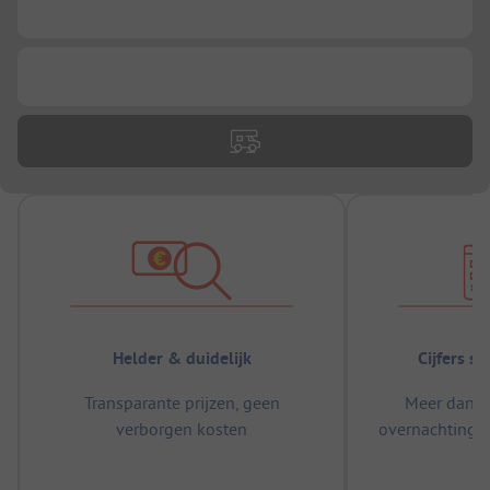
...
...
Helder & duidelijk
Cijfers s
Transparante prijzen, geen
Meer dan 5
verborgen kosten
overnachtingen
m