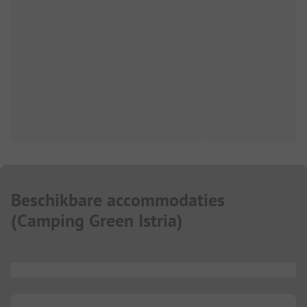
Beschikbare accommodaties
(
Camping Green Istria
)
...