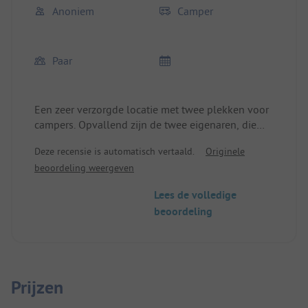
Anoniem
Camper
Paar
Een zeer verzorgde locatie met twee plekken voor
campers. Opvallend zijn de twee eigenaren, die
zeer attent en zorgzaam zijn. Hier wordt het eten
Deze recensie is automatisch vertaald.
Originele
op lokale basis nog zelf bereid. Zelfs het brood
beoordeling weergeven
voor het decadente ontbijt wordt zelfgebakken. Op
welke camping krijg je anders verse handdoeken
Lees de volledige
bij je camper of kun je zelf je locatie voor het
beoordeling
ontbijt kiezen? Wij komen graag terug.
Prijzen