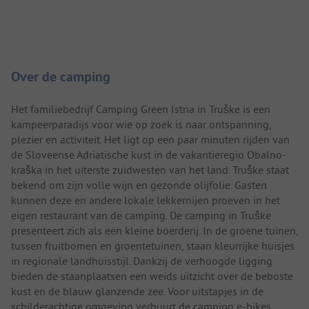
Camping introductie
Over de camping
Het familiebedrijf Camping Green Istria in Truške is een
kampeerparadijs voor wie op zoek is naar ontspanning,
plezier en activiteit. Het ligt op een paar minuten rijden van
de Sloveense Adriatische kust in de vakantieregio Obalno-
kraška in het uiterste zuidwesten van het land. Truške staat
bekend om zijn volle wijn en gezonde olijfolie. Gasten
kunnen deze en andere lokale lekkernijen proeven in het
eigen restaurant van de camping. De camping in Truške
presenteert zich als een kleine boerderij. In de groene tuinen,
tussen fruitbomen en groentetuinen, staan kleurrijke huisjes
in regionale landhuisstijl. Dankzij de verhoogde ligging
bieden de staanplaatsen een weids uitzicht over de beboste
kust en de blauw glanzende zee. Voor uitstapjes in de
schilderachtige omgeving verhuurt de camping e-bikes.