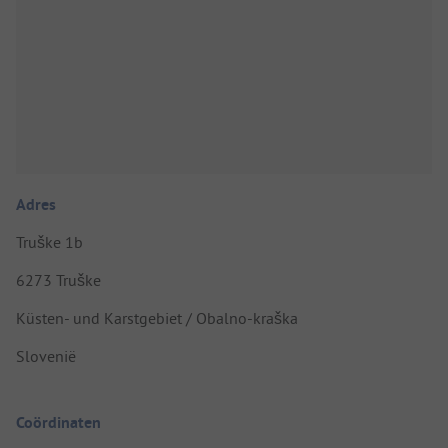
Adres
Truške 1b
6273 Truške
Küsten- und Karstgebiet / Obalno-kraška
Slovenië
Coördinaten