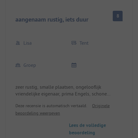
8
aangenaam rustig, iets duur
Lisa
Tent
Groep
zeer rustig, smalle plaatsen, ongelooflijk
vriendelijke eigenaar, prima Engels, schone
douches en toiletten, toch erg duur (45€ voor 3
Deze recensie is automatisch vertaald.
Originele
personen, 1 auto en 1 tent)
beoordeling weergeven
Lees de volledige
beoordeling