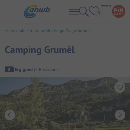
Home
Italië
Trentino-Alto Adige
Nago-Torbole
Camping Grumèl
Camping overzicht
8
Erg goed
(
2
Recensies
)