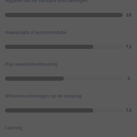
Hygiëne van de sanitaire voorzieningen
10
staanplaats of accommodatie
7.5
Prijs-kwaliteitverhouding
5
Winkelvoorzieningen op de camping
7.5
Catering