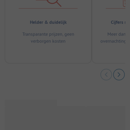
Helder & duidelijk
Cijfers s
Transparante prijzen, geen
Meer dan 5
verborgen kosten
overnachtingen
m