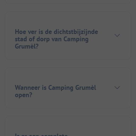
Hoe ver is de dichtstbijzijnde
stad of dorp van Camping
Grumèl?
Wanneer is Camping Grumèl
open?
Is er een complete