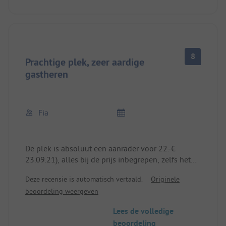
8
Prachtige plek, zeer aardige
gastheren
Fia
De plek is absoluut een aanrader voor 22.-€
23.09.21), alles bij de prijs inbegrepen, zelfs het
gebruik van de wasmachine. Er is echter één
Deze recensie is automatisch vertaald.
Originele
nadeel: de camping ligt direct aan een drukke
beoordeling weergeven
weg, dus het is rumoerig.
Toch zouden we hier weer stoppen
Lees de volledige
beoordeling