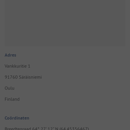
Adres
Vankkuritie 1
91760 Säräisniemi
Oulu
Finland
Coördinaten
Breedtegraad 64° 27' 12" N (64.45356467)