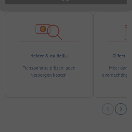
Helder & duidelijk
Cijfers s
Transparante prijzen, geen
Meer dan 5
verborgen kosten
overnachtingen
m