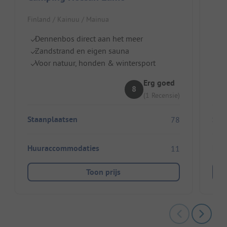
Finland / Kainuu / Mainua
Finl
Dennenbos direct aan het meer
R
Zandstrand en eigen sauna
Gr
Voor natuur, honden & wintersport
Id
Erg goed
8
(1 Recensie)
Staanplaatsen
Sta
78
Huuraccommodaties
Huu
11
Toon prijs