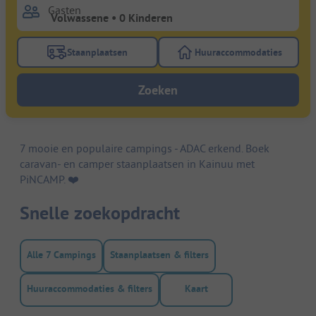
Gasten
Staanplaatsen
Huuraccommodaties
Gebruik de filterknop staanplaatsen om te zoeken na
Gebruik de filterk
Zoeken
7 mooie en populaire campings - ADAC erkend. Boek
caravan- en camper staanplaatsen in Kainuu met
PiNCAMP. ❤️️
Snelle zoekopdracht
Alle 7 Campings
Staanplaatsen & filters
Huuraccommodaties & filters
Kaart