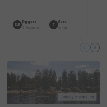
vrije plaatskeuze, geen reserver...
Erg goed
Goed
8.5
7
(2 Recensies)
Achim
Camping Hossan Lumo