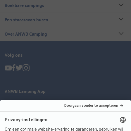
Boekbare campings
Een stacaravan huren
Over ANWB Camping
Volg ons
ANWB Camping App
nu gratis gebruiken