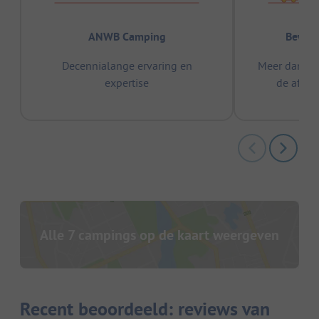
ANWB Camping
Bewez
Decennialange ervaring en
Meer dan 15
expertise
de afge
Alle 7 campings op de kaart weergeven
Recent beoordeeld: reviews van