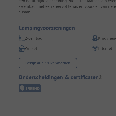
een natuurlijke afscheiding. Niet alle plaatsen zijn even
zwembad, met een sfeervol terras en voorzien van rieten
elkaar.
Campingvoorzieningen
Zwembad
Kindvriend
Winkel
Internet
Bekijk alle 11 kenmerken
Onderscheidingen & certificaten