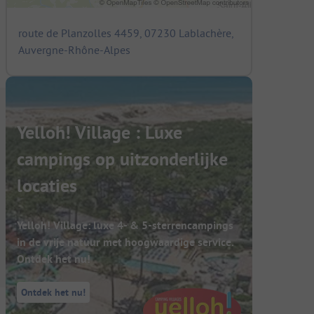
route de Planzolles 4459, 07230 Lablachère,
Auvergne-Rhône-Alpes
Yelloh! Village : Luxe
campings op uitzonderlijke
locaties
Yelloh! Village: luxe 4- & 5-sterrencampings
in de vrije natuur met hoogwaardige service.
Ontdek het nu!
Ontdek het nu!