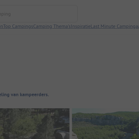
ng
en
Top Campings
Camping Thema's
Inspiratie
Last Minute Campinga
ling van kampeerders.