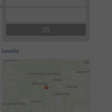
st
...
Locatie