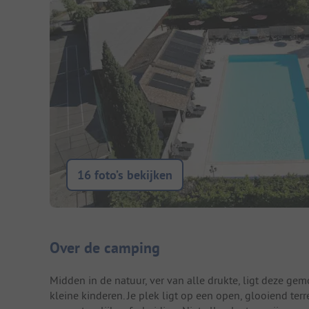
16 foto’s bekijken
Camping introductie
Over de camping
Midden in de natuur, ver van alle drukte, ligt deze ge
kleine kinderen. Je plek ligt op een open, glooiend ter