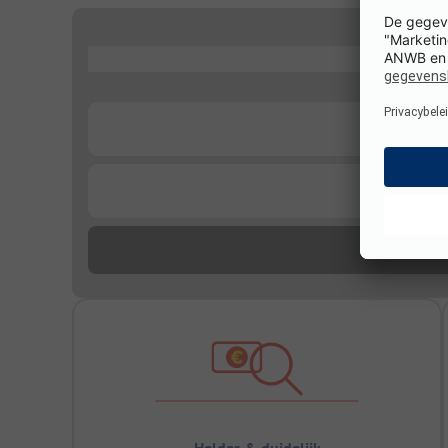
...
...
...