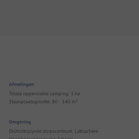
Afmetingen
Totale oppervlakte camping: 3 ha
Staanplaatsgrootte: 80 - 140 m²
Omgeving
Dichtstbijzijnde dorpscentrum: Lablachère
Openbaar vervoer: (op 3.8 km)