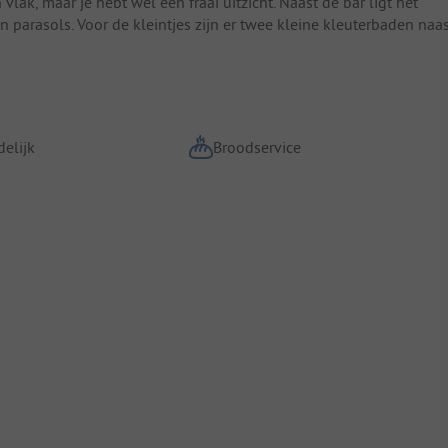
 vlak, maar je hebt wel een fraai uitzicht. Naast de bar ligt het
 parasols. Voor de kleintjes zijn er twee kleine kleuterbaden naa
elijk
Broodservice