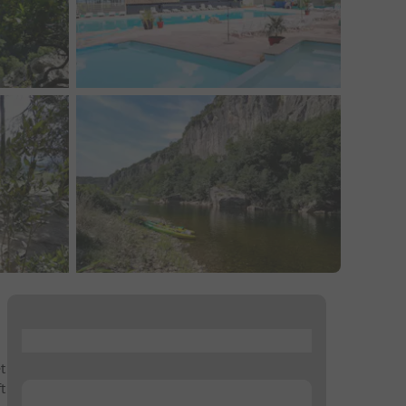
...
t
t
...