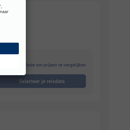
ies je reisperiode om prijzen te vergelijken
Selecteer je reisdata