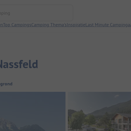
ng
en
Top Campings
Camping Thema's
Inspiratie
Last Minute Campinga
assfeld
egrond