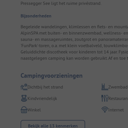
Pressegger See ligt het ruime privéstrand.
Bijzonderheden
Begeleide wandelingen, klimlessen en fiets- en mounta
AlpinSPA met buiten- en binnenzwembad, wellness- en
sauna- en massageruimtes, zoutgrot en panoramaterras
'FunPark'-toren, o.a. met klein voetbalveld, touwklimb
Geluiddichte discotheek voor kinderen tot 14 jaar. Fys
naastgelegen camping kan worden gebruikt. Af en toe
Campingvoorzieningen
Dichtbij het strand
Zwembad
Kindvriendelijk
Restauran
Winkel
Internet
Bekijk alle 13 kenmerken