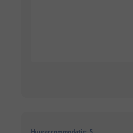
Huuraccommodatie
:
5