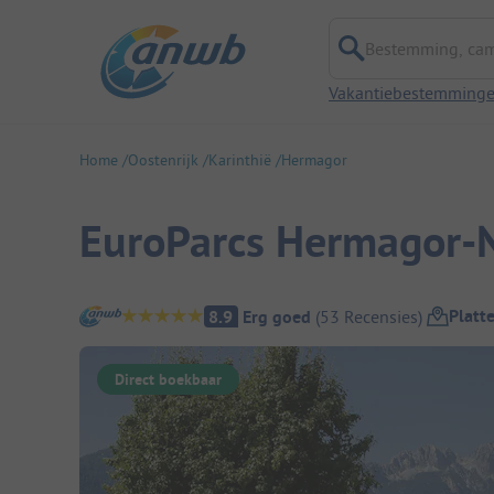
Bestemming, campi
Vakantiebestemming
Home
Oostenrijk
Karinthië
Hermagor
EuroParcs Hermagor-N
Camping overzicht
Platt
8.9
Erg goed
(
53
Recensies
)
Direct boekbaar