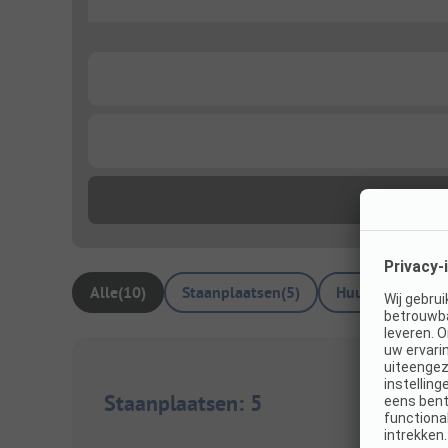
...
...
...
Alle
(
10
)
Staanplaatsen
(
5
)
Huuraccommoda
Staanplaatsen
:
5
1/
13