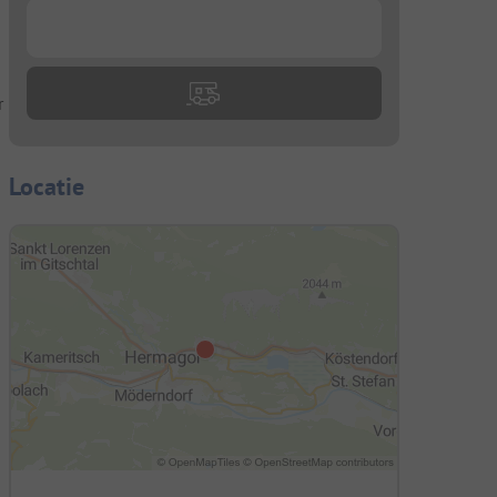
...
r
Locatie