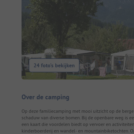
24 foto’s bekijken
Camping introductie
Over de camping
Op deze familiecamping met mooi uitzicht op de berge
schaduw van diverse bomen. Bij de openbare weg is ee
een kaart die voordelen biedt op vervoer en activiteiten
kinderboerderij en wandel- en mountainbiketochten. Op