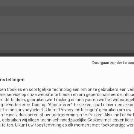
ties
(
5
)