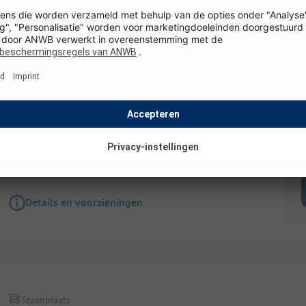
Staanplaats
Kampeerplaats Standaard
Honden toegestaan
WiFi
K
Details en voorzieningen
Staanplaats