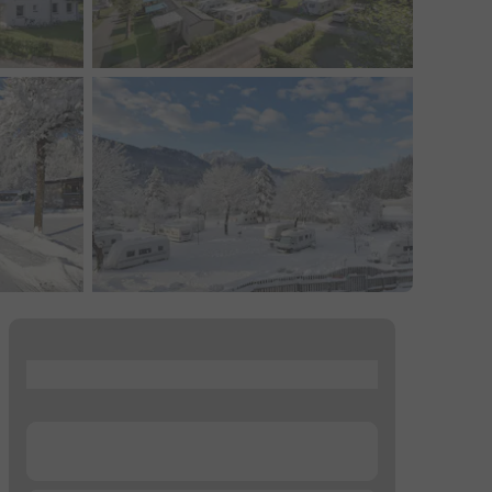
...
...