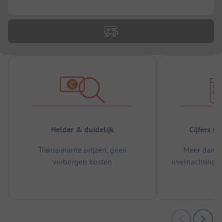
...
Helder & duidelijk
Cijfers s
Transparante prijzen, geen
Meer dan 5
verborgen kosten
overnachtingen
m