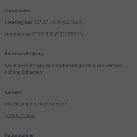
Coördinaten
Breedtegraad 50° 27' 44" N (50.4624)
Lengtegraad 9° 55' 9" E (9.91928333)
Routebeschrijving
Vanaf de B284 aan de noordoostelijke rand van Gersfeld
richting Schachen.
Contact
info@camping-hochrhoen.de
+4966547836
Routeplanner