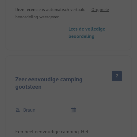
onverzorgd, met een sterke geur van uitwerpselen.
Deze recensie is automatisch vertaald.
Originele
beoordeling weergeven
Lees de volledige
beoordeling
2
Zeer eenvoudige camping
gootsteen
Braun
Een heel eenvoudige camping. Het