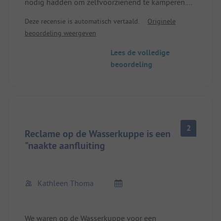
nodig hadden om zelfvoorzienend te kamperen.
Receptie . . . Een vriendelijke ontvangst is anders.
Maar de camping is goed onderhouden, klein
Bij registratie moet er direct contant worden
Deze recensie is automatisch vertaald.
Originele
maar schoon sanitair, geen kiosk of iets dergelijks,
betaald.
beoordeling weergeven
je moet hier geen eisen stellen. Je kunt
Andere details van andere reviewers zijn nog
boodschappen doen in de omliggende dorpjes.
steeds actueel.
Lees de volledige
Gewoon staan en genieten van de rust. Wij waren
Geen WLAN.
beoordeling
tevreden en zouden zo weer komen.
2
Reclame op de Wasserkuppe is een
"naakte aanfluiting
Kathleen Thoma
We waren op de Wasserkuppe voor een