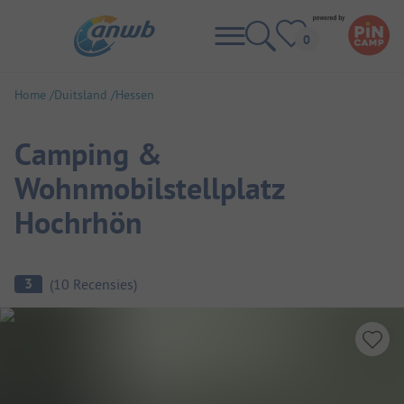
Home
Duitsland
Hessen
Camping &
Wohnmobilstellplatz
Hochrhön
Camping overzicht
3
(
10
Recensies
)