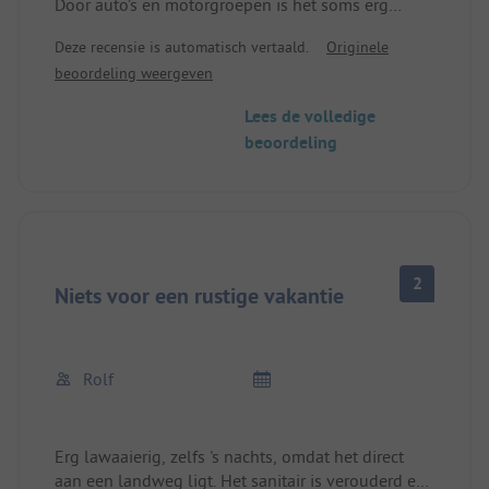
Door auto’s en motorgroepen is het soms erg
luidruchtig.
Deze recensie is automatisch vertaald.
Originele
Prijs voor 2 personen zonder stroom is 17,20 € niet
beoordeling weergeven
bepaald goedkoop. De vraag naar douches werd
ons ontzegd.
Lees de volledige
Het sanitairgebouw en de douches, die toch met
beoordeling
0,50 € extra betaald moeten worden, mochten we
als "campers" helemaal niet gebruiken.
Hier zien ze ons niet meer!!!
2
Niets voor een rustige vakantie
Rolf
Erg lawaaierig, zelfs 's nachts, omdat het direct
aan een landweg ligt. Het sanitair is verouderd en