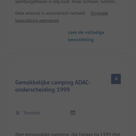
sanitairgebouw is erg oud, maar schoon. Sommige
douchegarnituren kunnen niet meer aan de
Deze recensie is automatisch vertaald.
Originele
douchestang bevestigd worden. Daarnaast hebben
beoordeling weergeven
de douches een hoge instap. De ontvangst was
vriendelijk, maar bij het inchecken moet je direct
Lees de volledige
contant betalen. De vorige beoordelingen zijn nog
beoordeling
steeds actueel. Daarnaast ligt de camping aan een
zeer drukke weg. De locatie voor activiteiten is erg
goed.
4
Gemakkelijke camping ADAC-
onderscheiding 1999
Tomtom
Zeer eenvoudige camping, die helaas na 1999 (het