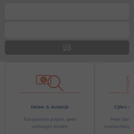
...
...
Helder & duidelijk
Cijfers s
Transparante prijzen, geen
Meer dan 5
verborgen kosten
overnachtingen
m