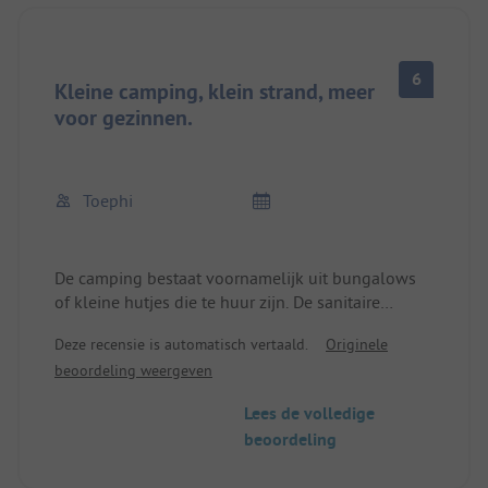
6
Kleine camping, klein strand, meer
voor gezinnen.
Toephi
De camping bestaat voornamelijk uit bungalows
of kleine hutjes die te huur zijn. De sanitaire
voorzieningen worden al wat ouder en zelfs in
Deze recensie is automatisch vertaald.
Originele
tijden van corona worden ze maar één keer per
beoordeling weergeven
dag schoongemaakt. De staanplaatsen zijn echter
relatief groot. Aangenaam rustig in het
Lees de volledige
laagseizoen.
beoordeling