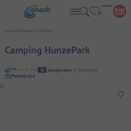
Home
Nederland
Drenthe
Camping HunzePark
Camping overzicht
6
Aangenaam
(
1
Recensie
)
Plattegrond