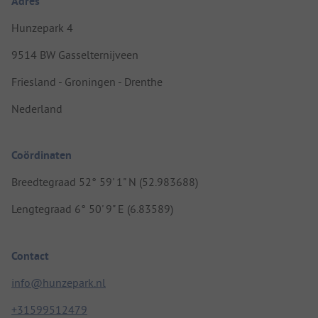
Adres
Hunzepark 4
9514 BW Gasselternijveen
Friesland - Groningen - Drenthe
Nederland
Coördinaten
Breedtegraad 52° 59' 1" N (52.983688)
Lengtegraad 6° 50' 9" E (6.83589)
Contact
info@hunzepark.nl
+31599512479