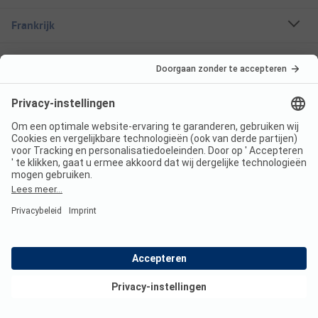
Frankrijk
Italië
Kroatië
Oostenrijk
Vakantiebestemmingen
Boekbare campings
Een stacaravan huren
Over ANWB Camping