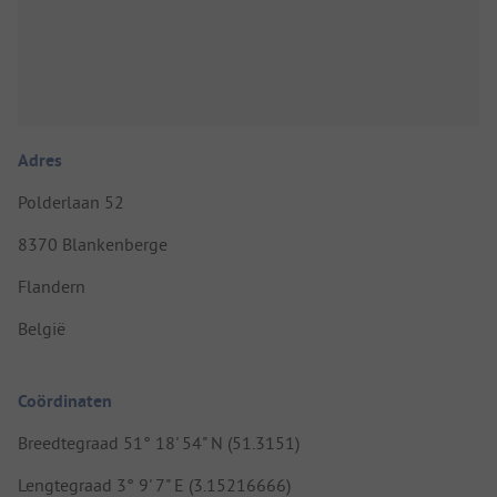
Adres
Polderlaan 52
8370 Blankenberge
Flandern
België
Coördinaten
Breedtegraad 51° 18' 54" N (51.3151)
Lengtegraad 3° 9' 7" E (3.15216666)