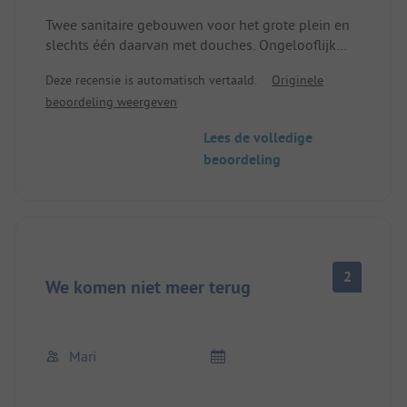
Twee sanitaire gebouwen voor het grote plein en
slechts één daarvan met douches. Ongelooflijk
kleine toiletten. Zeer grote tekortkomingen in de
Deze recensie is automatisch vertaald.
Originele
schoonmaak van de sanitaire voorzieningen...
beoordeling weergeven
Daarvoor dan 2 euro voor een warme douche en
50 cent voor twee minuten warm water om af te
Lees de volledige
wassen.
beoordeling
Het plein was voor ons een vreselijke ervaring en
we zijn na twee dagen vertrokken, hoewel we voor
vijf dagen hadden geboekt en betaald!
2
We komen niet meer terug
Mari