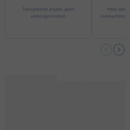
Transparante prijzen, geen
Meer dan 5
verborgen kosten
overnachtingen
m