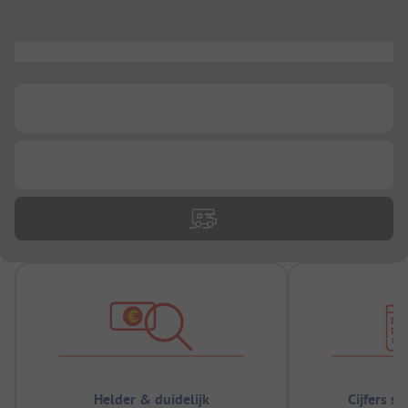
...
...
...
Helder & duidelijk
Cijfers s