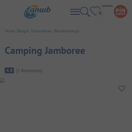
Home
België
Vlaanderen
Blankenberge
Camping Jamboree
Camping overzicht
4.8
(
5
Recensies
)