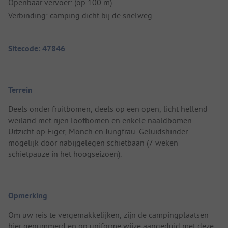
Openbaar vervoer: (op 100 m)
Verbinding: camping dicht bij de snelweg
Sitecode: 47846
Terrein
Deels onder fruitbomen, deels op een open, licht hellend
weiland met rijen loofbomen en enkele naaldbomen.
Uitzicht op Eiger, Mönch en Jungfrau. Geluidshinder
mogelijk door nabijgelegen schietbaan (7 weken
schietpauze in het hoogseizoen).
Opmerking
Om uw reis te vergemakkelijken, zijn de campingplaatsen
hier genummerd en op uniforme wijze aangeduid met deze