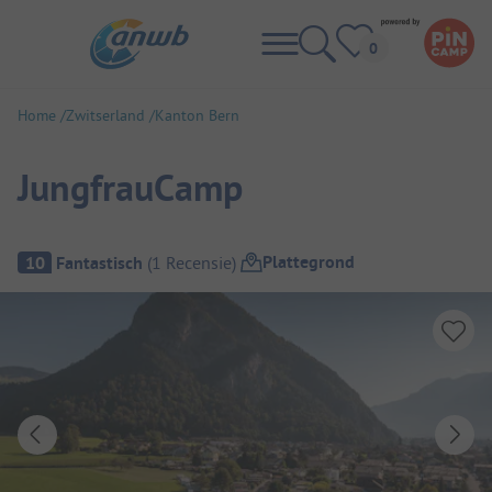
Home
Zwitserland
Kanton Bern
JungfrauCamp
Camping overzicht
Plattegrond
10
Fantastisch
(
1
Recensie
)