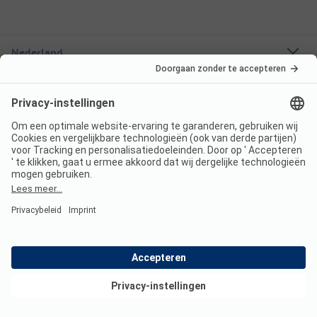
Nederland
Frankrijk
Italië
Kroatië
Oostenrijk
Vakantiebestemmingen
Boekbare campings
Een stacaravan huren