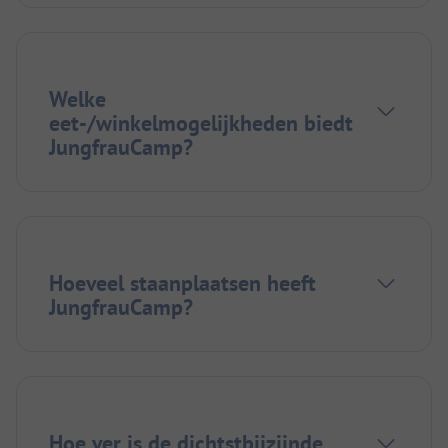
Welke
eet-/winkelmogelijkheden biedt
JungfrauCamp?
Hoeveel staanplaatsen heeft
JungfrauCamp?
Hoe ver is de dichtstbijzijnde