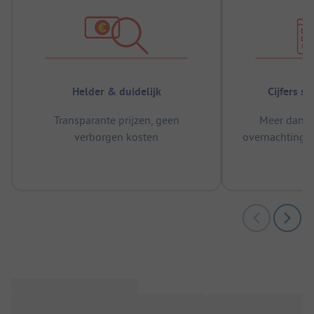
Helder & duidelijk
Cijfers s
Transparante prijzen, geen
Meer dan 5
verborgen kosten
overnachtingen
m