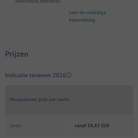
beoordeling weergeven
Geweldige wandelpaden naar het Thunermeer of
naar Interlaken.
Lees de volledige
beoordeling
Prijzen
Indicatie tarieven 2026
Hoogseizoen prijs per nacht
Gezin
vanaf
58,85 EUR