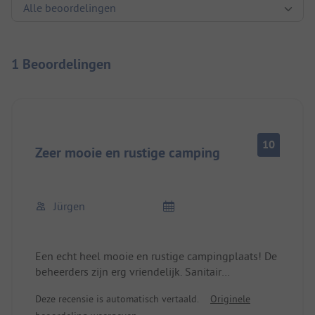
1 Beoordelingen
10
Zeer mooie en rustige camping
Jürgen
Een echt heel mooie en rustige campingplaats! De
beheerders zijn erg vriendelijk. Sanitair
voorzieningen altijd zeer schoon en goed
Deze recensie is automatisch vertaald.
Originele
onderhouden. De percelen zijn groot genoeg.