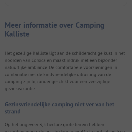
kwaliteit.
Vanaf het begin hoorden we geluiden op ons dak;
later bleek dat het muizen waren die tussen het
dak en het plafond leefden en zo luid en talrijk
Meer informatie over Camping
waren dat we er niet van konden slapen. In ieder
Kalliste
geval leek het probleem bekend te zijn toen we
erover klaagden bij de receptie. Dit roept natuurlijk
de vraag op: waarom verhuurt Homair zo'n met
muizen besmette stacaravan?
Het gezellige Kalliste ligt aan de schilderachtige kust in het
Alleen het zwembad verdient lof. Vier sterren voor
noorden van Corsica en maakt indruk met een bijzonder
deze camping is een lachertje, we kunnen het in
natuurlijke ambiance. De comfortabele voorzieningen in
geen geval aanraden en zullen in de nabije
combinatie met de kindvriendelijke uitrusting van de
toekomst niet meer met Homair op vakantie gaan.
camping zijn bijzonder geschikt voor een veelzijdige
gezinsvakantie.
Gezinsvriendelijke camping niet ver van het
strand
Op het ongeveer 3,5 hectare grote terrein hebben
vakantiegangers de beschikking over 41 staanplaatsen. Een