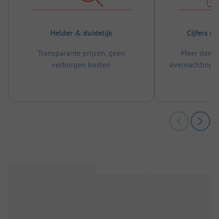
Helder & duidelijk
Cijfers s
Transparante prijzen, geen
Meer dan 5
verborgen kosten
overnachtingen
m