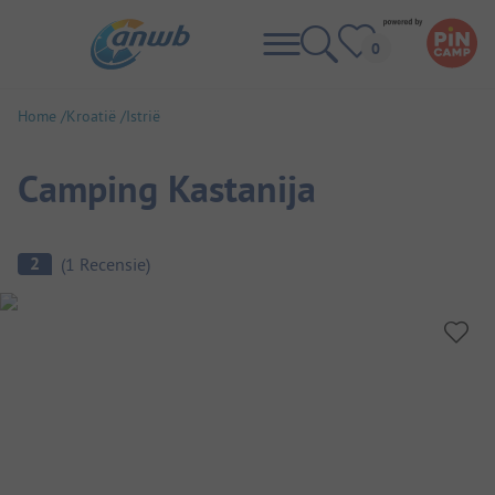
Home
Kroatië
Istrië
Camping Kastanija
Camping overzicht
2
(
1
Recensie
)