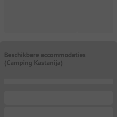
Beschikbare accommodaties
(
Camping Kastanija
)
...
...
...