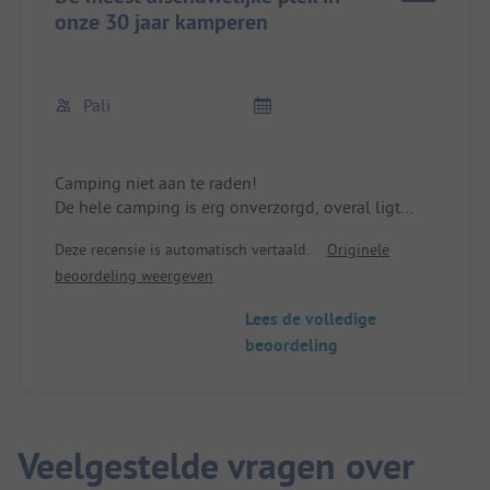
onze 30 jaar kamperen
Pali
Camping niet aan te raden!
De hele camping is erg onverzorgd, overal ligt
afval.
Deze recensie is automatisch vertaald.
Originele
Zwembad is erg vies en groen.
beoordeling weergeven
Strand niet goed onderhouden en lelijk.
We zijn in 30 jaar niet op zo'n vreselijke plek
Lees de volledige
geweest.
beoordeling
Aantal sterren: 0.00
Veelgestelde vragen over