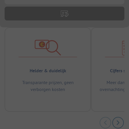
Helder & duidelijk
Cijfers s
Transparante prijzen, geen
Meer dan 5
verborgen kosten
overnachtingen
m