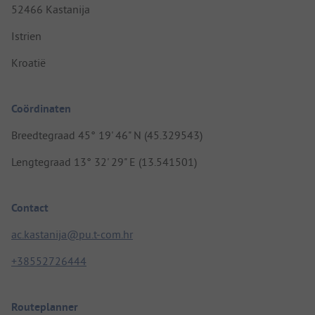
52466 Kastanija
Istrien
Kroatië
Coördinaten
Breedtegraad 45° 19' 46" N (45.329543)
Lengtegraad 13° 32' 29" E (13.541501)
Contact
ac.kastanija@pu.t-com.hr
+38552726444
Routeplanner