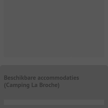
Beschikbare accommodaties
(
Camping La Broche
)
...