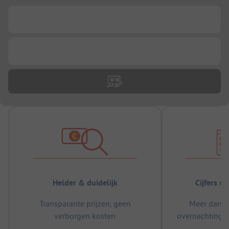
...
...
Helder & duidelijk
Cijfers s
Transparante prijzen, geen
Meer dan 5
verborgen kosten
overnachtingen
m