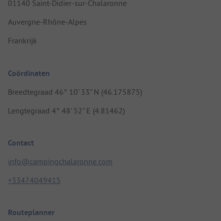
01140 Saint-Didier-sur-Chalaronne
Auvergne-Rhône-Alpes
Frankrijk
Coördinaten
Breedtegraad 46° 10' 33" N (46.175875)
Lengtegraad 4° 48' 52" E (4.81462)
Contact
info@campingchalaronne.com
+33474049415
Routeplanner