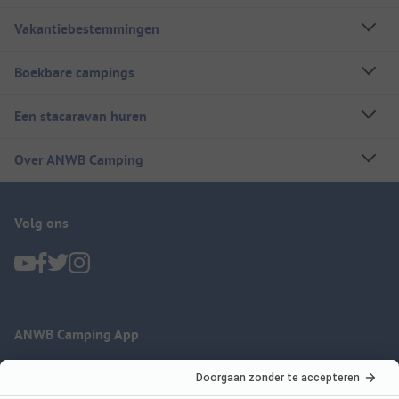
Vakantiebestemmingen
Boekbare campings
Een stacaravan huren
Over ANWB Camping
Volg ons
ANWB Camping App
nu gratis gebruiken