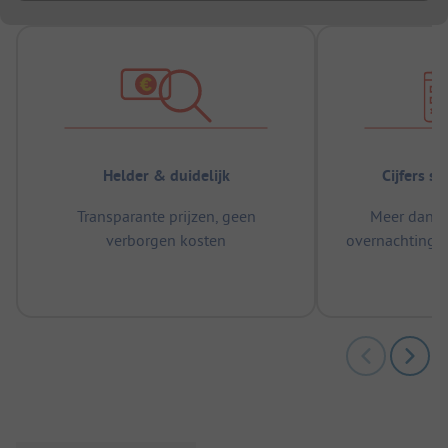
Helder & duidelijk
Cijfers s
Transparante prijzen, geen
Meer dan 5
verborgen kosten
overnachtingen
m