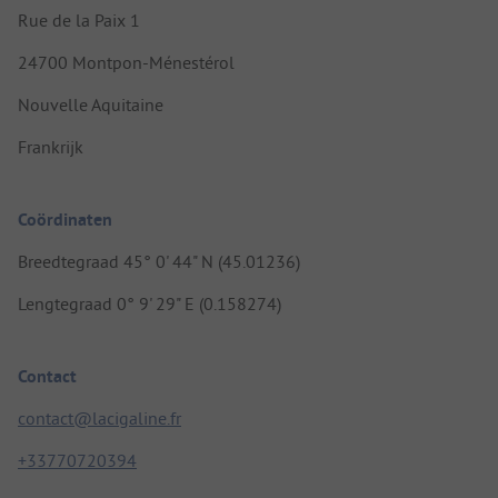
Rue de la Paix 1
24700 Montpon-Ménestérol
Nouvelle Aquitaine
Frankrijk
Coördinaten
Breedtegraad 45° 0' 44" N (45.01236)
Lengtegraad 0° 9' 29" E (0.158274)
Contact
contact@lacigaline.fr
+33770720394