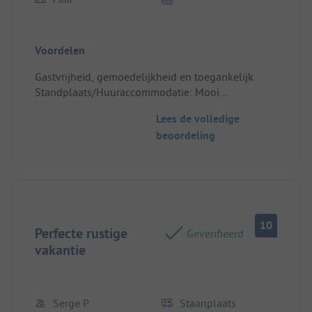
Voordelen
Gastvrijheid, gemoedelijkheid en toegankelijk
Standplaats/Huuraccommodatie: Mooi
onderkomen met een leuke veranda. Goede
Lees de volledige
bedden en goed sanitair. Compleet ingericht.
beoordeling
Ruime plekken
10
Perfecte rustige
Geverifieerd
vakantie
Serge P
Staanplaats