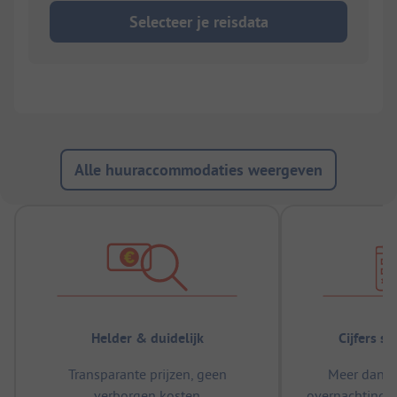
Selecteer je reisdata
Alle huuraccommodaties weergeven
Helder & duidelijk
Cijfers s
Transparante prijzen, geen
Meer dan 5
verborgen kosten
overnachtingen