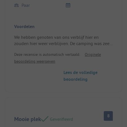
Paar
Voordelen
We hebben genoten van ons verblijf hier en
zouden hier weer verblijven. De camping was zeer
schoon, de toiletten en douches waren altijd
Deze recensie is automatisch vertaald.
Originele
schoon. Geweldig zwembad, ruime plekken en op
beoordeling weergeven
loopafstand van de stad met winkels en
supermarkten. We vonden een park aan de andere
Lees de volledige
kant van de brug dat geweldig is voor honden. We
beoordeling
hebben de snackbar niet gebruikt, maar hij zag er
elke avond druk uit.
Plaats/huuraccommodatie: Goede grootte
afgeschermd met hagen aan beide zijden
8
Mooie plek
Geverifieerd