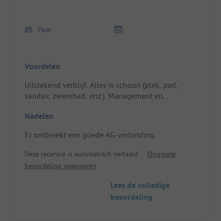
Paar
Voordelen
Uitstekend verblijf. Alles is schoon (plek, pad,
sanitair, zwembad, enz.). Management en
personeel zijn zeer attent.
Nadelen
Locatie/Huuraccommodatie: Perfect: schaduwrijk
en goed afgebakend. Dichtbij de aansluitpunten.
Er ontbreekt een goede 4G-verbinding.
Gras is goed gemaaid.
Deze recensie is automatisch vertaald.
Originele
beoordeling weergeven
Lees de volledige
beoordeling