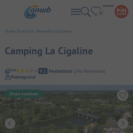
Home
Frankrijk
Nouvelle-aquitaine
Camping La Cigaline
Camping overzicht
9.1
Fantastisch
(
246
Recensies
)
Plattegrond
Direct boekbaar