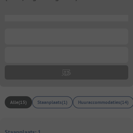
...
...
...
Alle
(
15
)
Staanplaats
(
1
)
Huuraccommodaties
(
14
)
Staanplaats
:
1