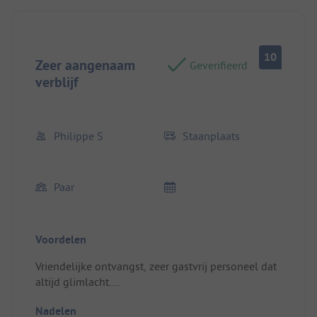
10
Zeer aangenaam
Geverifieerd
verblijf
Philippe S
Staanplaats
Paar
Voordelen
Vriendelijke ontvangst, zeer gastvrij personeel dat
altijd glimlacht.
Schone en relatief goed onderhouden faciliteiten.
Nadelen
Locatie/Huisvesting: Zeer goede prijs-