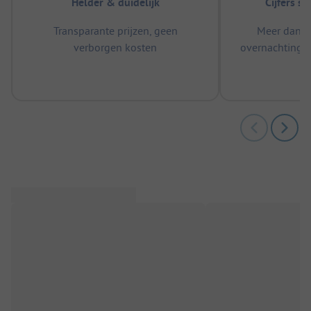
Helder & duidelijk
Cijfers s
Transparante prijzen, geen
Meer dan 5
verborgen kosten
overnachtingen
m