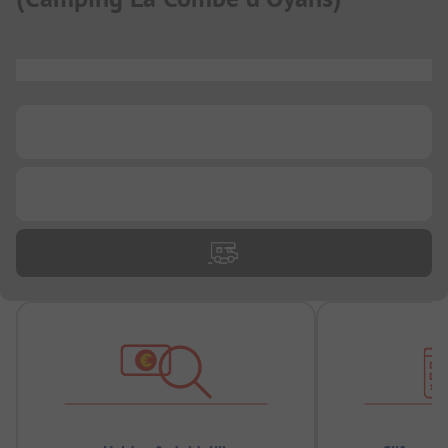
...
...
...