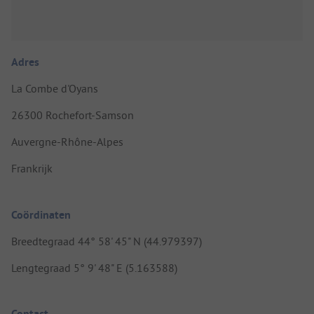
Adres
La Combe d'Oyans
26300 Rochefort-Samson
Auvergne-Rhône-Alpes
Frankrijk
Coördinaten
Breedtegraad 44° 58' 45" N (44.979397)
Lengtegraad 5° 9' 48" E (5.163588)
Contact