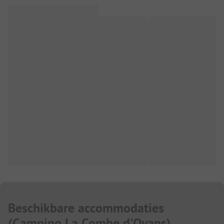
Beschikbare accommodaties
(
Camping La Combe d'Oyans
)