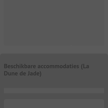
Beschikbare accommodaties
(
La
Dune de Jade
)
...
...