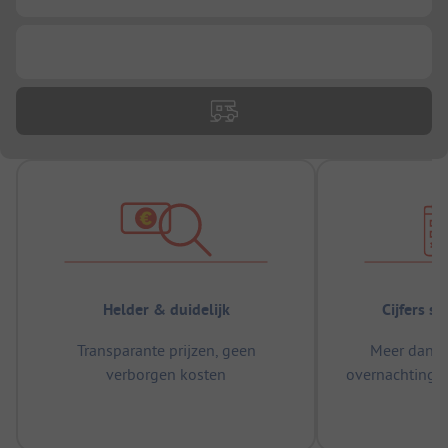
...
Helder & duidelijk
Cijfers s
Transparante prijzen, geen
Meer dan 5
verborgen kosten
overnachtingen
m