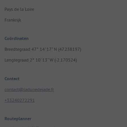
Pays de la Loire
Frankrijk
Coördinaten
Breedtegraad 47° 14' 17" N (47.238197)
Lengtegraad 2° 10' 13" W (-2.170524)
Contact
contact@ladunedejade.fr
+33240272291
Routeplanner