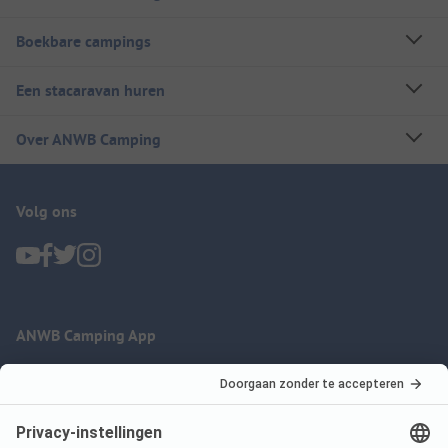
Boekbare campings
Een stacaravan huren
Over ANWB Camping
Volg ons
ANWB Camping App
nu gratis gebruiken