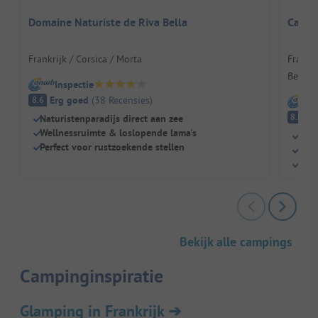
Domaine Naturiste de Riva Bella
Campi
Frankrijk / Corsica / Morta
Frankr
Berger
Inspectie
Erg goed
(
38
Recensies
)
8.6
I
E
8.8
Naturistenparadijs direct aan zee
Wellnessruimte & loslopende lama's
Natu
Perfect voor rustzoekende stellen
Fami
Grot
Bekijk alle campings
Campinginspiratie
Glamping in Frankrijk
➔