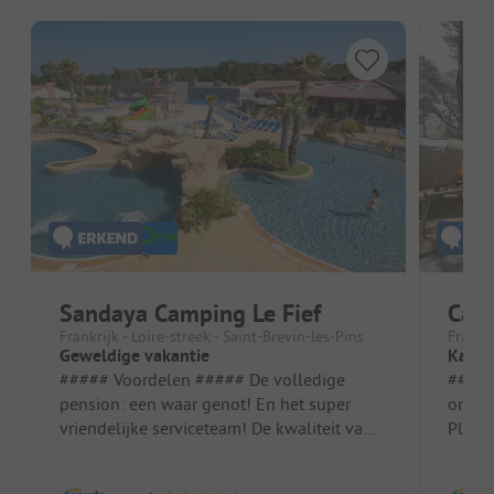
Sandaya Camping Le Fief
Camp
Frankrijk - Loire-streek - Saint-Brevin-les-Pins
Frankri
Geweldige vakantie
Kame
##### Voordelen ##### De volledige
##### Vo
pension: een waar genot! En het super
ontva
vriendelijke serviceteam! De kwaliteit van
Plaat
de shows en de animatie. De ontv...
met h