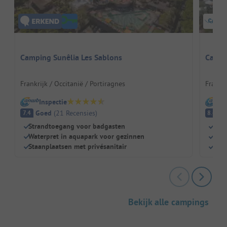
Camping Sunêlia Les Sablons
Campi
Frankrijk / Occitanië / Portiragnes
Frankri
Inspectie
I
Goed
(
21
Recensies
)
E
7.4
8.4
Strandtoegang voor badgasten
Dire
Waterpret in aquapark voor gezinnen
Natu
Staanplaatsen met privésanitair
Perf
Bekijk alle campings