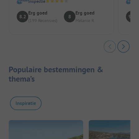
Inspectie
Erg goed
Erg goed
8.2
8
9.1
(199 Recensies)
Mélanie R
Populaire bestemmingen &
thema’s
Inspiratie