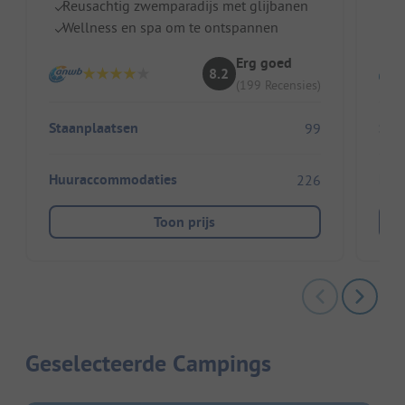
Reusachtig zwemparadijs met glijbanen
G
Wellness en spa om te ontspannen
R
Erg goed
8.2
(199 Recensies)
Staanplaatsen
Sta
99
Huuraccommodaties
Huu
226
Toon prijs
Geselecteerde Campings