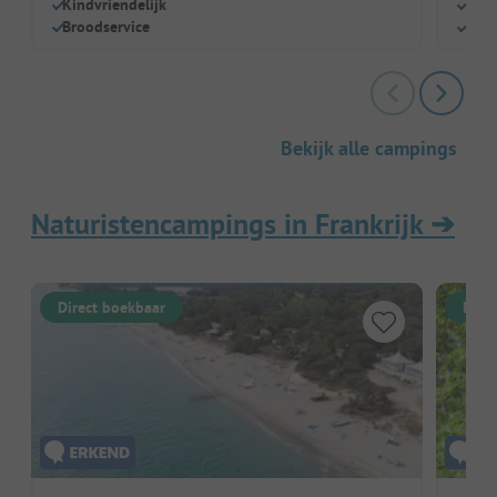
Kindvriendelijk
Wel
Broodservice
Hond
Bekijk alle campings
Naturistencampings in Frankrijk
➔
Direct boekbaar
Dire