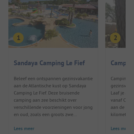
Sandaya Camping Le Fief
Camping
Beleef een ontspannen gezinsvakantie
Camping L'E
aan de Atlantische kust op Sandaya
gezinsvrien
Camping Le Fief. Deze bruisende
Laaf je aan
camping aan zee beschikt over
vanaf Camp
verschillende voorzieningen voor jong
aan de delt
en oud, zoals een groots zwe...
kilometer vo
Lees meer
Lees meer