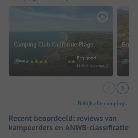
Camping Club Californie Plage
Ester
Erg goed
8.6
(1484 Recensies)
Bekijk alle campings
Recent beoordeeld: reviews van
kampeerders en ANWB-classificatie