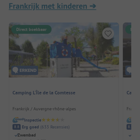
Frankrijk met kinderen
➔
Direct boekbaar
Dire
Camping L'Île de la Comtesse
Campi
Frankrijk / Auvergne-rhône-alpes
Frankri
Inspectie
I
Erg goed
(
633
Recensies
)
E
8.8
8.7
Zwembad
Perf