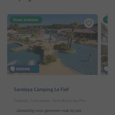
Direct boekbaar
Dire
Sandaya Camping Le Fief
Cam
Frankrijk / Loire-streek / Saint-Brevin-les-Pins
Frank
Geweldig voor gezinnen vlak bij zee
D