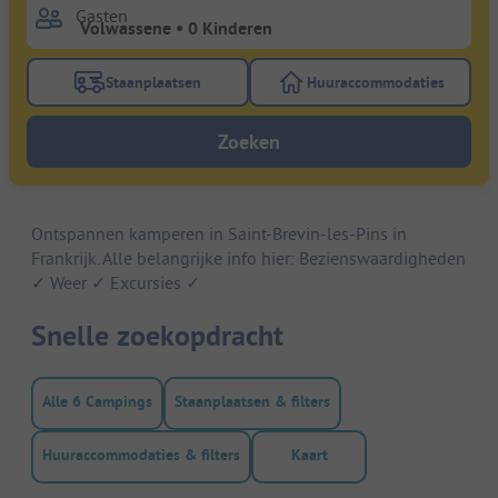
Gasten
Staanplaatsen
Huuraccommodaties
Gebruik de filterknop staanplaatsen om te zoeken na
Gebruik de filterk
Zoeken
Ontspannen kamperen in Saint-Brevin-les-Pins in
Frankrijk. Alle belangrijke info hier: Bezienswaardigheden
✓ Weer ✓ Excursies ✓
Snelle zoekopdracht
Alle 6 Campings
Staanplaatsen & filters
Huuraccommodaties & filters
Kaart