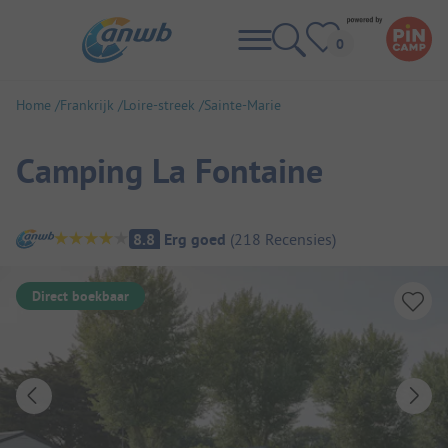
Home
Frankrijk
Loire-streek
Sainte-Marie
Camping La Fontaine
Camping overzicht
8.8
Erg goed
(
218
Recensies
)
Direct boekbaar