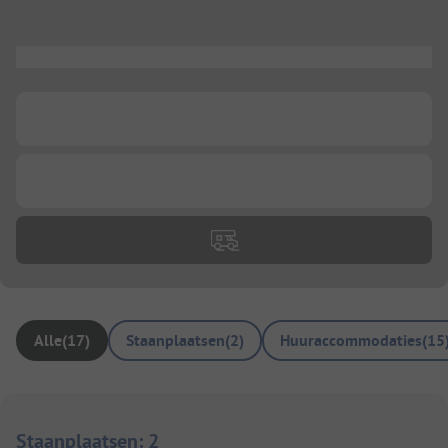
...
...
...
Alle
(
17
)
Staanplaatsen
(
2
)
Huuraccommodaties
(
15
Staanplaatsen
:
2