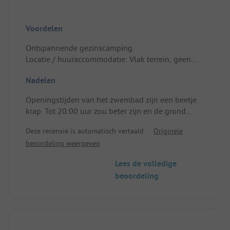
Voordelen
Ontspannende gezinscamping.
Locatie / huuraccommodatie: Vlak terrein, geen
noodzaak om het voertuig recht te zetten om te
Nadelen
slapen; stroompunt in de buurt, alles omgeven
door hagen.
Openingstijden van het zwembad zijn een beetje
krap. Tot 20:00 uur zou beter zijn en de grond
eromheen is een beetje pijnlijk voor de voeten.
Deze recensie is automatisch vertaald.
Originele
beoordeling weergeven
Lees de volledige
beoordeling