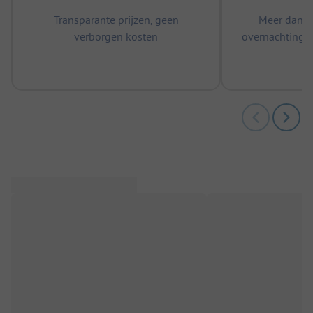
Transparante prijzen, geen
Meer dan 5
verborgen kosten
overnachtingen
m