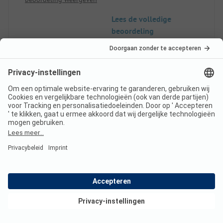
Lees de volledige
beoordeling
7
Prima voor een kort
Geverifieerd
verblijf
Joy D
Staanplaats
Paar
Bekijk deals