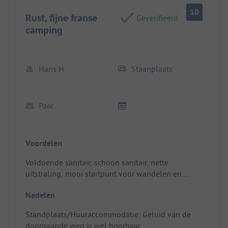
10
Rust, fijne franse
Geverifieerd
camping
Hans H
Staanplaats
Paar
Voordelen
Voldoende sanitair, schoon sanitair, nette
uitstraling, mooi startpunt voor wandelen en
fietsen
Nadelen
Standplaats/Huuraccommodatie: Gladde
ondergrond, weinig hobbels en bobbels
Standplaats/Huuraccommodatie: Geluid van de
doorgaande weg is wel hoorbaar