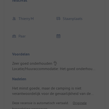
festival
Thierry M
Staanplaats
Paar
Voordelen
Zeer goed onderhouden 👌
Locatie/Huuraccommodatie: Het goed onderhoud
van de camping
Nadelen
Het minst goede, maar de camping is niet
verantwoordelijk voor de gevaarlijkheid van de
weg (zonder trottoirs) om te voet naar Guérande te
Deze recensie is automatisch vertaald.
Originele
gaan.
beoordeling weergeven