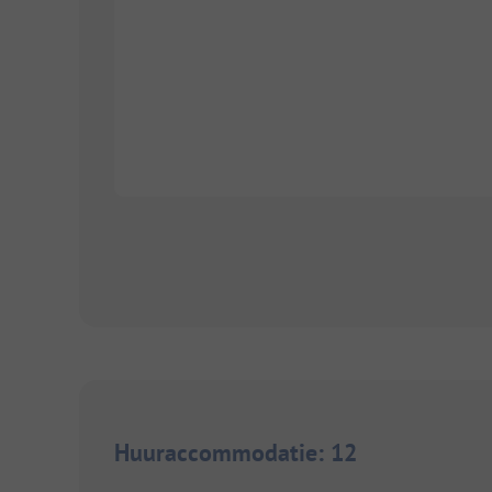
Huuraccommodatie
:
12
1/
10