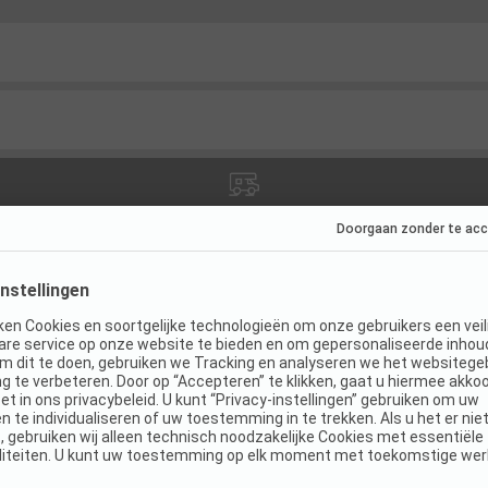
ties
(
12
)