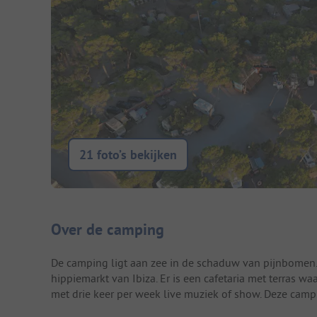
21 foto’s bekijken
Camping introductie
Over de camping
De camping ligt aan zee in de schaduw van pijnbomen
hippiemarkt van Ibiza. Er is een cafetaria met terras w
met drie keer per week live muziek of show. Deze camp