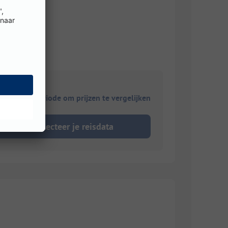
ies je reisperiode om prijzen te vergelijken
Selecteer je reisdata