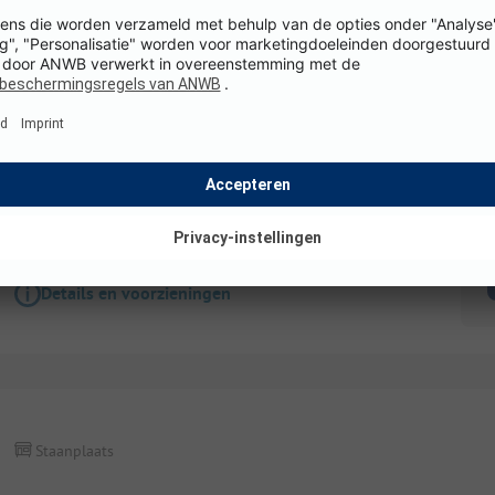
Staanplaats
Standplaats Overland
Honden toegestaan
WiFi
K
Details en voorzieningen
Staanplaats