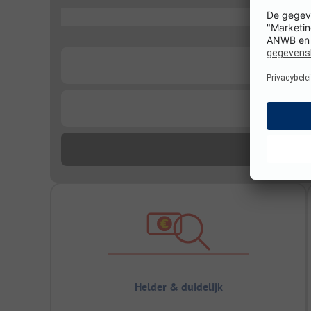
...
...
...
Helder & duidelijk