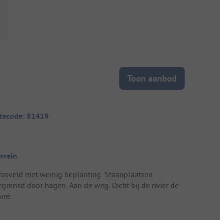
Toon aanbod
itecode: 81419
errein
rasveld met weinig beplanting. Staanplaatsen
egrensd door hagen. Aan de weg. Dicht bij de rivier de
ire.