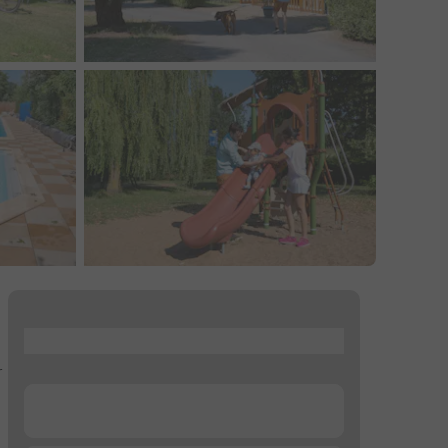
...
r
...