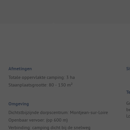
Afmetingen
S
Totale oppervlakte camping: 3 ha
Staanplaatsgrootte: 80 - 130 m²
T
G
Omgeving
b
Dichtstbijzijnde dorpscentrum: Montjean-sur-Loire
Lo
Openbaar vervoer: (op 600 m)
Verbinding: camping dicht bij de snelweg