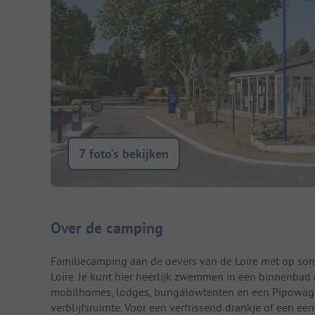
7 foto’s bekijken
Camping introductie
Over de camping
Familiecamping aan de oevers van de Loire met op so
Loire. Je kunt hier heerlijk zwemmen in een binnenbad 
mobilhomes, lodges, bungalowtenten en een Pipowagen t
verblijfsruimte. Voor een verfrissend drankje of een een