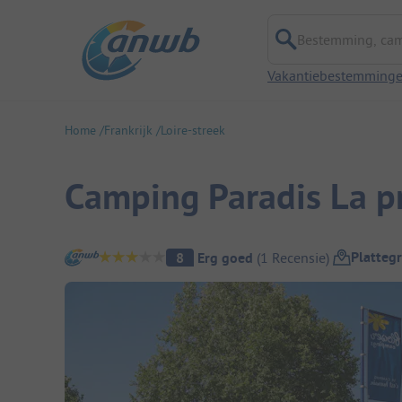
Bestemming, campi
Vakantiebestemming
Home
Frankrijk
Loire-streek
Camping Paradis La 
Camping overzicht
Platteg
8
Erg goed
(
1
Recensie
)