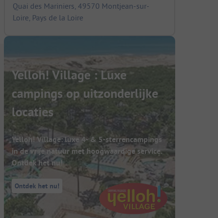
Quai des Mariniers, 49570 Montjean-sur-
Loire, Pays de la Loire
Yelloh! Village : Luxe
campings op uitzonderlijke
locaties
Yelloh! Village: luxe 4- & 5-sterrencampings
in de vrije natuur met hoogwaardige service.
Ontdek het nu!
Ontdek het nu!