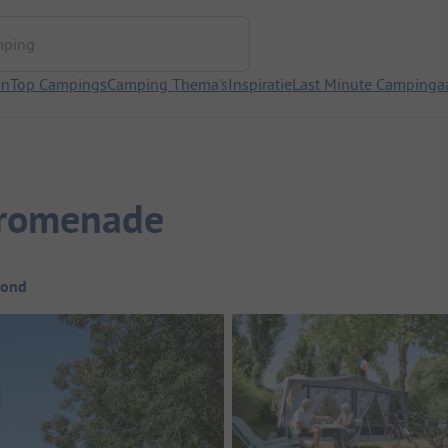
ng
en
Top Campings
Camping Thema's
Inspiratie
Last Minute Campinga
promenade
rond