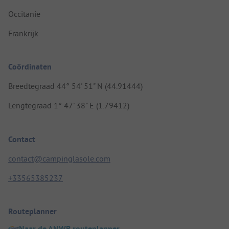
Occitanie
Frankrijk
Coördinaten
Breedtegraad 44° 54' 51" N (44.91444)
Lengtegraad 1° 47' 38" E (1.79412)
Contact
contact@campinglasole.com
+33565385237
Routeplanner
Naar de ANWB routeplanner