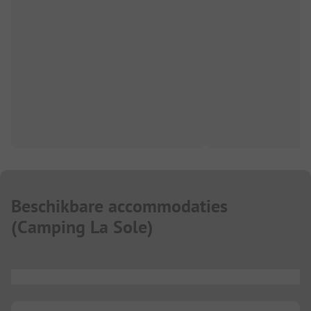
Beschikbare accommodaties
(
Camping La Sole
)
...