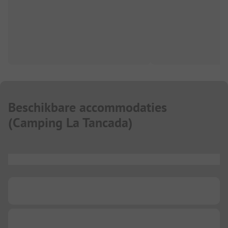
Beschikbare accommodaties
(
Camping La Tancada
)
...
...
...