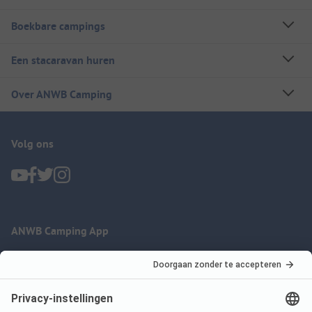
Boekbare campings
Een stacaravan huren
Over ANWB Camping
Volg ons
ANWB Camping App
nu gratis gebruiken