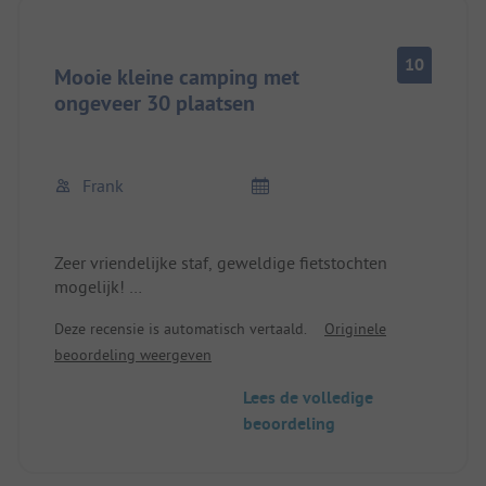
10
Mooie kleine camping met
ongeveer 30 plaatsen
Frank
Zeer vriendelijke staf, geweldige fietstochten
mogelijk!
Rustig en het restaurant is een must!!!
Deze recensie is automatisch vertaald.
Originele
Absoluut geweldige keuken!
beoordeling weergeven
We zullen terugkomen.
Lees de volledige
beoordeling