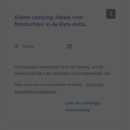
2
Kleine camping. Ideaal voor
fietstochten in de Ebro-delta.
Marita
Het sanitair, tenminste voor de dames, wordt
waarschijnlijk niet dagelijks schoongemaakt. De
douche geeft maar heel weinig water en de
Deze recensie is automatisch vertaald.
Originele
temperatuur verandert voortdurend.
beoordeling weergeven
Het restaurant maakt erg lekkere rijstpannen die
ook hun prijs hebben. Mogelijk om te bestellen
Lees de volledige
vanaf 2 pers. Per persoon 24.50 EUR
beoordeling
De prijs voor de overnachting met de camper is ca.
30,00 EUR eind oktober 2023. Dit is niet
verantwoord.