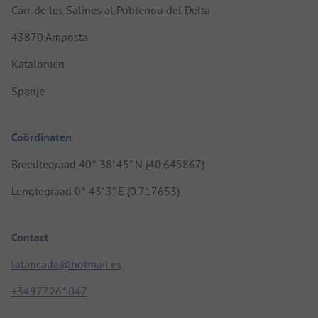
Carr. de les Salines al Poblenou del Delta
43870 Amposta
Katalonien
Spanje
Coördinaten
Breedtegraad 40° 38' 45" N (40.645867)
Lengtegraad 0° 43' 3" E (0.717653)
Contact
latancada@hotmail.es
+34977261047