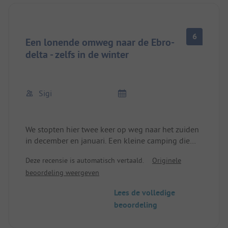
6
Een lonende omweg naar de Ebro-
delta - zelfs in de winter
Sigi
We stopten hier twee keer op weg naar het zuiden
in december en januari. Een kleine camping die
het hele jaar door geopend is met slechts
Deze recensie is automatisch vertaald.
Originele
ongeveer 20 staanplaatsen en een aantal
beoordeling weergeven
gedeelde accommodaties. In de winter is het een
ideaal vertrekpunt om de interessante Ebro-delta
Lees de volledige
met zijn moeraslanden en vele vogels te
beoordeling
bezoeken. Het is essentieel om via "Sant Carles de
la Ràpita" te rijden (de navigatiesystemen leiden je