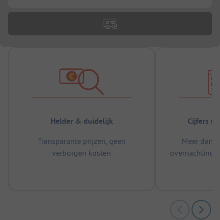
Helder & duidelijk
Cijfers s
Transparante prijzen, geen
Meer dan 5
verborgen kosten
overnachtingen
m