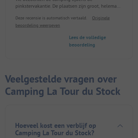
pinkstervakantie. De plaatsen zijn groot, helemaal
mooi en schoon. Maar dat is het dan ook. Het
Deze recensie is automatisch vertaald.
Originele
sanitair is spartaans. Het wordt goed
beoordeling weergeven
schoongehouden, maar je moet wel zelf wc-papier
en een wc-bril meenemen. In het weekend is het
Lees de volledige
erg lawaaierig omdat er geen beveiliging is en
beoordeling
iedereen hier kan feesten. Een grote teleurstelling.
Als je rust zoekt, is dit de verkeerde plek. Maar erg
interessant voor vissers.
Veelgestelde vragen over
Camping La Tour du Stock
Hoeveel kost een verblijf op
Camping La Tour du Stock?