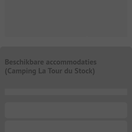
Beschikbare accommodaties
(
Camping La Tour du Stock
)
...
...
...