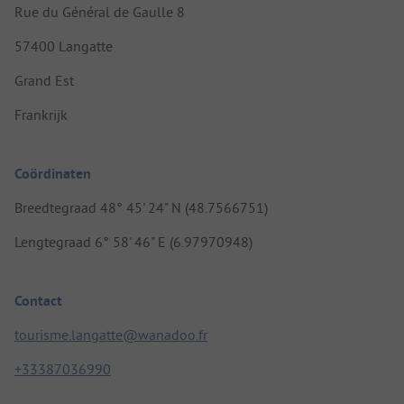
Rue du Général de Gaulle 8
57400 Langatte
Grand Est
Frankrijk
Coördinaten
Breedtegraad 48° 45' 24" N (48.7566751)
Lengtegraad 6° 58' 46" E (6.97970948)
Contact
tourisme.langatte@wanadoo.fr
+33387036990