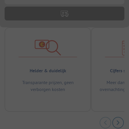
Helder & duidelijk
Cijfers s
Transparante prijzen, geen
Meer dan 5
verborgen kosten
overnachtingen
m