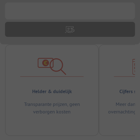
...
Helder & duidelijk
Cijfers s
Transparante prijzen, geen
Meer dan 5
verborgen kosten
overnachtingen
m