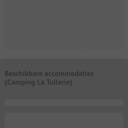
Beschikbare accommodaties
(
Camping La Tuilerie
)
...
...