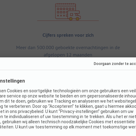
Cijfers spreken voor zich
Meer dan 500.000 geboekte overnachtingen in de
afgelopen 12 maanden
Afmetingen
S