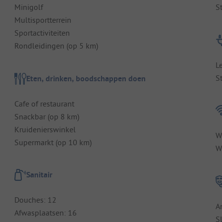
Minigolf
S
Multisportterrein
Sportactiviteiten
Rondleidingen (op 5 km)
L
S
Eten, drinken, boodschappen doen
Cafe of restaurant
Snackbar (op 8 km)
Kruidenierswinkel
W
Supermarkt (op 10 km)
Wi
Sanitair
Douches: 12
A
Afwasplaatsen: 16
S