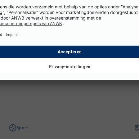
Totale oppervlakte camping: 12 ha
Staanplaatsgrootte: 100 - 120 m²
T
Hoogte boven zeeniveau: 238 m
G
t
Omgeving
s
Dichtstbijzijnde dorpscentrum: Coly-Saint-Amand (op 1
h
km)
Sport