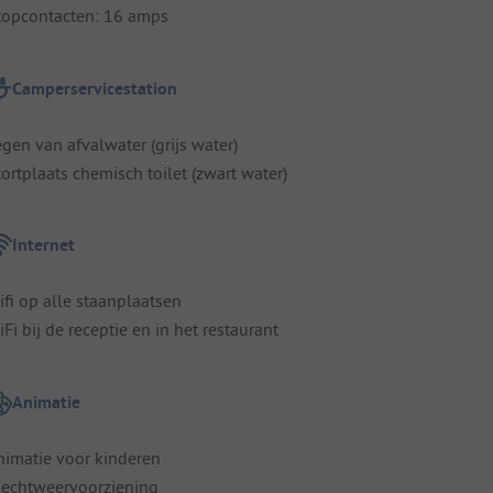
topcontacten: 16 amps
Camperservicestation
egen van afvalwater (grijs water)
tortplaats chemisch toilet (zwart water)
Internet
ifi op alle staanplaatsen
Fi bij de receptie en in het restaurant
Animatie
nimatie voor kinderen
lechtweervoorziening