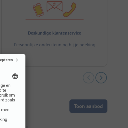
Deskundige klantenservice
Persoonlijke ondersteuning bij je boeking
Toon aanbod
itecode: 78041