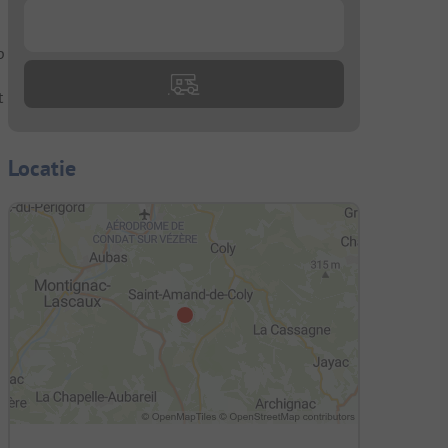
...
p
t
Locatie
n