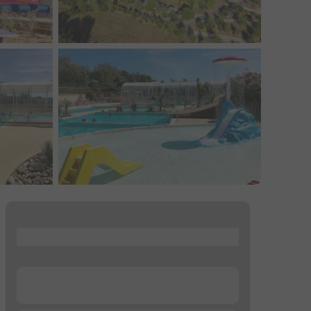
...
...