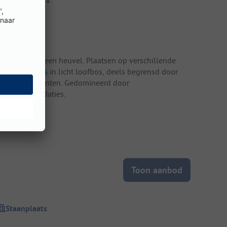
errein
rasterrein op een heuvel. Plaatsen op verschillende
errassen, deels in licht loofbos, deels begrensd door
truiken en planten. Gedomineerd door
uuraccommodaties.
Toon aanbod
Staanplaats