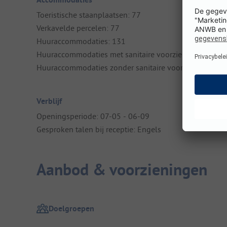
Toeristische staanplaatsen: 77
Verkavelde percelen: 77
Huuraccommodaties: 131
Huuraccommodaties met sanitaire voorzieningen: 123
Huuraccommodaties zonder sanitaire voorzieningen: 8
Verblijf
Openingsperiode: 07-05 - 06-09
Gesproken talen bij receptie: Engels
Aanbod & voorzieningen
Doelgroepen