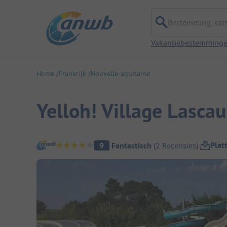
Bestemming, campi
Vakantiebestemming
Home
Frankrijk
Nouvelle-aquitaine
Yelloh! Village Lasca
Camping overzicht
Plat
9
Fantastisch
(
2
Recensies
)