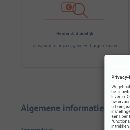
Helder & duidelijk
Transparante prijzen, geen verborgen kosten
Algemene informatie
Accommodaties