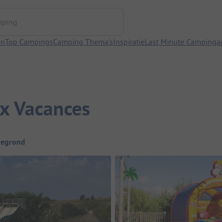
ng
en
Top Campings
Camping Thema's
Inspiratie
Last Minute Campinga
ux Vacances
tegrond