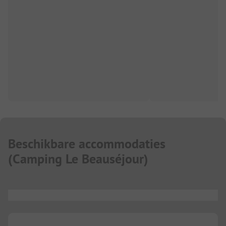
Beschikbare accommodaties
(
Camping Le Beauséjour
)
...