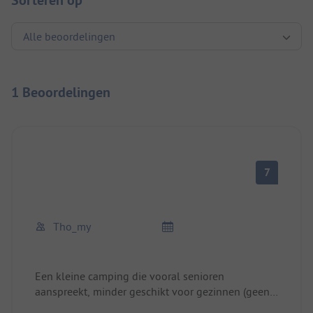
Sorteren op
1 Beoordelingen
7
Tho_my
Een kleine camping die vooral senioren
aanspreekt, minder geschikt voor gezinnen (geen
speeltuin). Volgens de regels rustig en "beschaafd".