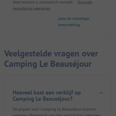
Deze recensie is automatisch vertaald.
Originele
Honden zijn toegestaan. Mooie ligging. Je zou de
beoordeling weergeven
sfeer bijna benauwd kunnen noemen, alles is erg
overzichtelijk. Het sanitair is oud maar goed
Lees de volledige
onderhouden. Je betaalt contant en vooraf. Wij
beoordeling
betaalden €18 voor 2 personen, een klein kind en
een camper. Erg goedkoop, maar de plek was niet
onze smaak. Een kwestie van smaak.
Veelgestelde vragen over
Camping Le Beauséjour
Hoeveel kost een verblijf op
Camping Le Beauséjour?
De prijzen voor Camping Le Beauséjour kunnen
variëren afhankelijk van het verblijf (bijv. gekozen