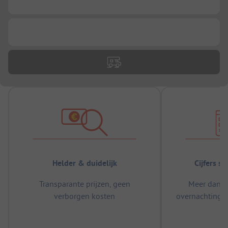
...
...
Helder & duidelijk
Cijfers s
Transparante prijzen, geen
Meer dan 5
verborgen kosten
overnachtingen
m