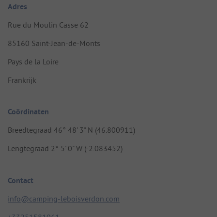
Adres
Rue du Moulin Casse 62
85160 Saint-Jean-de-Monts
Pays de la Loire
Frankrijk
Coördinaten
Breedtegraad 46° 48' 3" N (46.800911)
Lengtegraad 2° 5' 0" W (-2.083452)
Contact
info@camping-leboisverdon.com
+33251581061