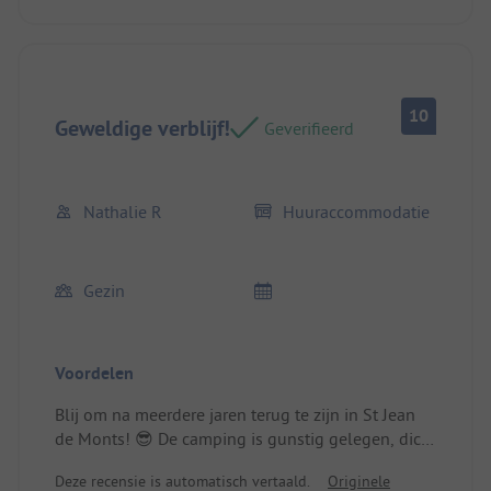
10
Geweldige verblijf!
Geverifieerd
Nathalie R
Huuraccommodatie
Gezin
Voordelen
Blij om na meerdere jaren terug te zijn in St Jean
de Monts! 😎 De camping is gunstig gelegen, dicht
bij de zee en het centrum..
Deze recensie is automatisch vertaald.
Originele
Locatie/Huisvesting: Zeer ruime en comfortabele