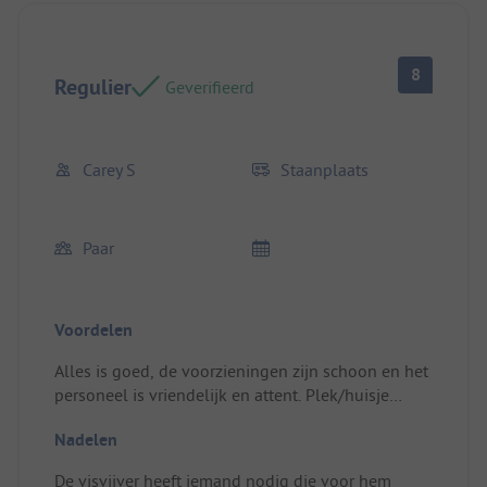
8
Regulier
Geverifieerd
Carey S
Staanplaats
Paar
Voordelen
Alles is goed, de voorzieningen zijn schoon en het
personeel is vriendelijk en attent. Plek/huisje
huren: We kiezen altijd dezelfde plek.
Nadelen
De visvijver heeft iemand nodig die voor hem