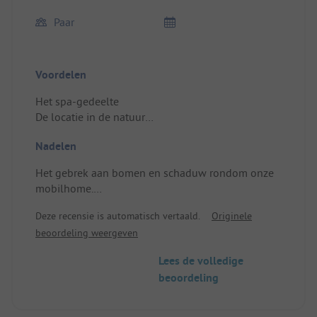
Paar
Voordelen
Het spa-gedeelte
De locatie in de natuur
Plaatsing/Verhuur: De indeling van de kamers en
Nadelen
het grote terras met een parasol
Het gebrek aan bomen en schaduw rondom onze
mobilhome.
Het gebrek aan informatie bij onze aankomst, we
Deze recensie is automatisch vertaald.
Originele
moesten de informatie zelf zoeken.
beoordeling weergeven
Plaatsing/Verhuur: Pas geïnstalleerd, er zijn heel
weinig bomen en begroeiing rondom.
Lees de volledige
Matige kwaliteit van de accessoires van de
beoordeling
mobilhome, problemen met het vergrendelen van
ramen, deuren en schakelaars.