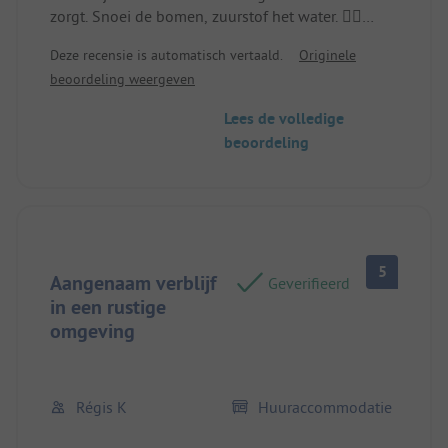
zorgt. Snoei de bomen, zuurstof het water. 👍🏻
Plek/huisje huren: De openingstijden van de
Deze recensie is automatisch vertaald.
Originele
receptie, omdat mensen de neiging hebben om
beoordeling weergeven
tussen 13.00 en 15.00 uur aan te komen. Ik heb
gemaild en om toegang tot onze plek gevraagd;
Lees de volledige
dat was goed, maar anderen weten het niet.
beoordeling
5
Aangenaam verblijf
Geverifieerd
in een rustige
omgeving
Régis K
Huuraccommodatie