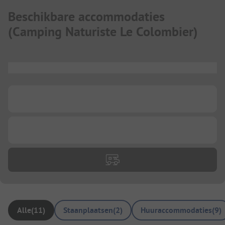
Beschikbare accommodaties
(
Camping Naturiste Le Colombier
)
...
...
...
Alle
(
11
)
Staanplaatsen
(
2
)
Huuraccommodaties
(
9
)