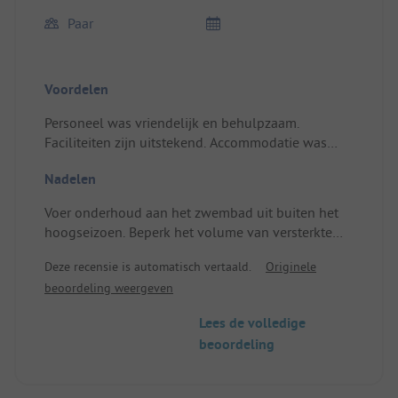
Paar
Voordelen
Personeel was vriendelijk en behulpzaam.
Faciliteiten zijn uitstekend. Accommodatie was
zeer comfortabel. Gronden zijn uitgebreid en goed
Nadelen
onderhouden.
Plaats/huren: Goede faciliteiten. Mooie douche.
Voer onderhoud aan het zwembad uit buiten het
Voldoende schaduw.
hoogseizoen. Beperk het volume van versterkte
muziek uit het bargebied.
Deze recensie is automatisch vertaald.
Originele
Plaats/huren: Geen waterkoker. Slaapkamer is
beoordeling weergeven
krap.
Lees de volledige
beoordeling