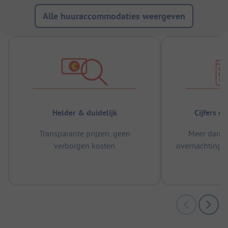
Alle huuraccommodaties weergeven
Helder & duidelijk
Cijfers s
Transparante prijzen, geen
Meer dan 5
verborgen kosten
overnachtingen
m