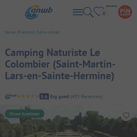
Home
Frankrijk
Loire-streek
Camping Naturiste Le
Colombier (Saint-Martin-
Lars-en-Sainte-Hermine)
Camping overzicht
8.6
Erg goed
(
495
Recensies
)
Direct boekbaar