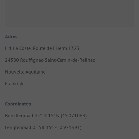
Adres
L.d. La Coste, Route de l’Herm 1323
24580 Rouffignac-Saint-Cernin-de-Reilhac
Nouvelle Aquitaine
Frankrijk
Coördinaten
Breedtegraad 45° 4' 15" N (45.071064)
Lengtegraad 0° 58' 19" E (0.971991)