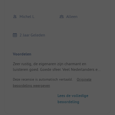
Michel L
Alleen
2 Jaar Geleden
Voordelen
Zeer rustig, de eigenaren zijn charmant en
luisteren goed. Goede sfeer. Veel Nederlanders en
Engelsen, waardoor je de taal van Shakespeare
Deze recensie is automatisch vertaald.
Originele
beter kunt begrijpen.
beoordeling weergeven
Er zijn zonnige en schaduwrijke plekken, bossen,
tafels en stoelen, alles voor ontspanning.
Lees de volledige
De sanitaire voorzieningen zijn zeer schoon. Dorp
beoordeling
is 3 km verderop.
Accommodatie: Een caravan in goede staat. Goed
gelegen.