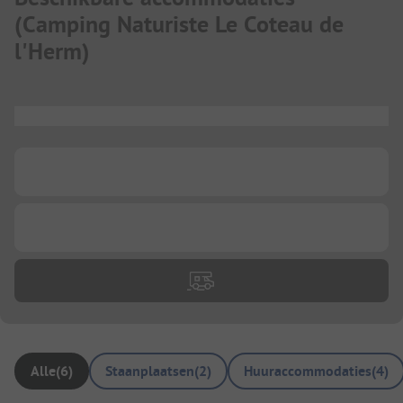
(
Camping Naturiste Le Coteau de
l'Herm
)
...
...
...
Alle
(
6
)
Staanplaatsen
(
2
)
Huuraccommodaties
(
4
)