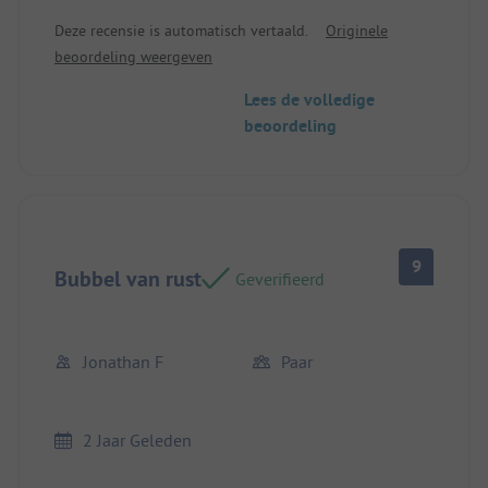
met een mooie mix van vakantiegangers,
Deze recensie is automatisch vertaald.
Originele
waaronder Fransen, Nederlanders en Engelsen.
beoordeling weergeven
Onberispelijk schone sanitaire voorzieningen.
Locatie/Huuraccommodatie: Ruimte en rust
Lees de volledige
beoordeling
9
Bubbel van rust
Geverifieerd
Jonathan F
Paar
2 Jaar Geleden