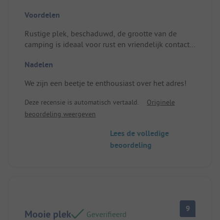
Voordelen
Rustige plek, beschaduwd, de grootte van de
camping is ideaal voor rust en vriendelijk contact.
Bij elk van mijn bezoeken ontmoet ik geweldige
Nadelen
mensen. Het plezier van kamperen in de natuur
met het gezin. Manja en Aschwin beheren deze
We zijn een beetje te enthousiast over het adres!
camping met zorg. Grote, goed onderhouden
natuurgebieden.
Deze recensie is automatisch vertaald.
Originele
Plaats/Huuraccommodatie: De ruimte, het uitzicht.
beoordeling weergeven
Lees de volledige
beoordeling
9
Mooie plek
Geverifieerd