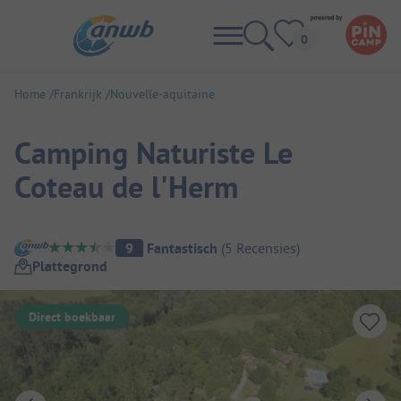
Home
Frankrijk
Nouvelle-aquitaine
Camping Naturiste Le
Coteau de l'Herm
Camping overzicht
9
Fantastisch
(
5
Recensies
)
Plattegrond
Direct boekbaar