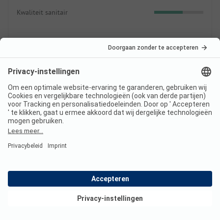
Kwaliteit sanitair
Terrein
2.9
Staanplaatsen
Indruk terrein
Recreatie
1.8
Speel- en sportfaciliteiten
Animatie
Bekijk deals