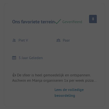
8
Ons favoriete terrein
Geverifieerd
Piet V
Paar
3 Jaar Geleden
👍 De sfeer is heel gemoedelijk en ontspannen.
Aschwin en Manja organiseren 1x per week pizza
eten, erg lekker en gezellig en ook 1x p/w galette
Lees de volledige
crepes, heerlijk
beoordeling
Het hele park straalt sfeer en gemoedelijkheid uit
en met de warmte is het heerlijk om af te koelen in
het zwembad.