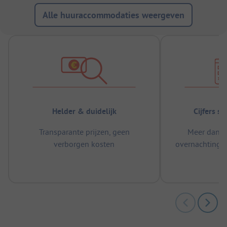
Alle huuraccommodaties weergeven
Helder & duidelijk
Cijfers s
Transparante prijzen, geen
Meer dan 5
verborgen kosten
overnachtingen
m