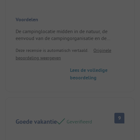
Voordelen
De campinglocatie midden in de natuur, de
eenvoud van de campingorganisatie en de
hartelijke, informele ontvangst.
Deze recensie is automatisch vertaald.
Originele
Locatie/Huuraccommodatie: Schaduwrijke plek
beoordeling weergeven
met bomen en hagen.
Lees de volledige
beoordeling
9
Goede vakantie
Geverifieerd