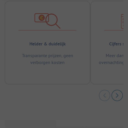
Helder & duidelijk
Cijfers s
Transparante prijzen, geen
Meer dan 5
verborgen kosten
overnachtingen
m