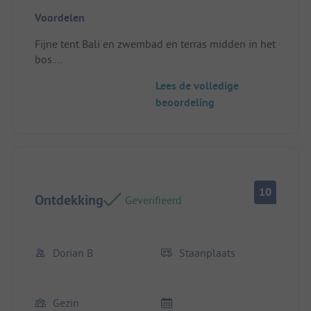
Voordelen
Fijne tent Bali en zwembad en terras midden in het
bos.
Standplaats/Huuraccommodatie: Ruim en goed
Lees de volledige
voorzien
beoordeling
10
Ontdekking
Geverifieerd
Dorian B
Staanplaats
Gezin