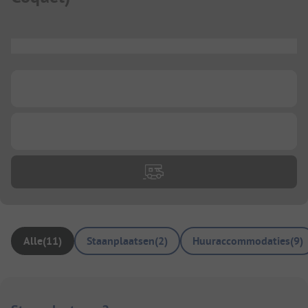
...
...
...
Alle
(
11
)
Staanplaatsen
(
2
)
Huuraccommodaties
(
9
)