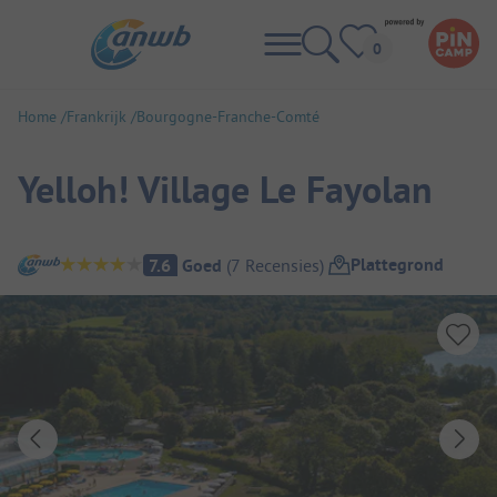
Home
Frankrijk
Bourgogne-Franche-Comté
Yelloh! Village Le Fayolan
Camping overzicht
Plattegrond
7.6
Goed
(
7
Recensies
)