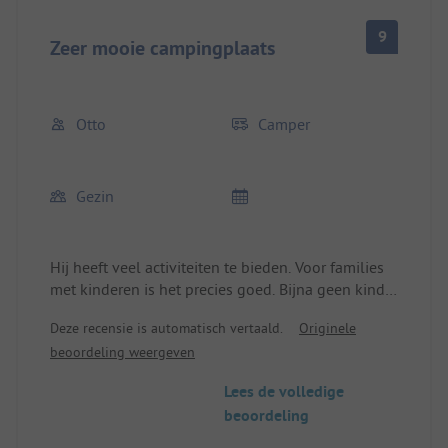
9
Zeer mooie campingplaats
Otto
Camper
Gezin
Hij heeft veel activiteiten te bieden. Voor families
met kinderen is het precies goed. Bijna geen kind-
vijandige ouderen. Mooie afgebakende
Deze recensie is automatisch vertaald.
Originele
staanplaatsen.
beoordeling weergeven
Lees de volledige
beoordeling