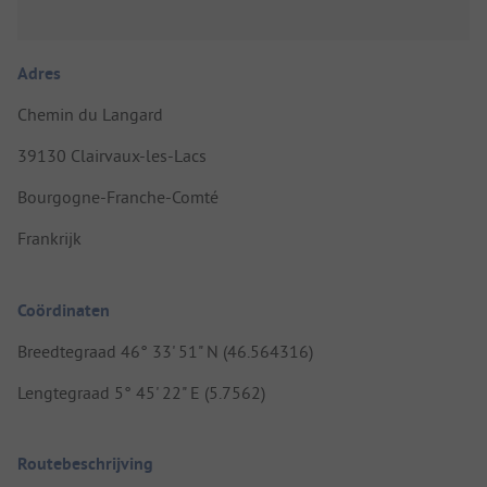
Adres
Chemin du Langard
39130 Clairvaux-les-Lacs
Bourgogne-Franche-Comté
Frankrijk
Coördinaten
Breedtegraad 46° 33' 51" N (46.564316)
Lengtegraad 5° 45' 22" E (5.7562)
Routebeschrijving