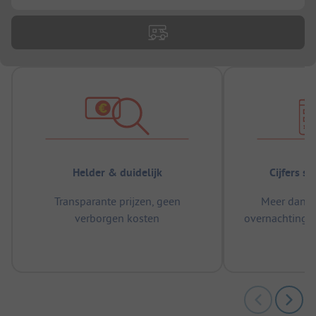
Helder & duidelijk
Cijfers s
Transparante prijzen, geen
Meer dan 5
verborgen kosten
overnachtingen
m