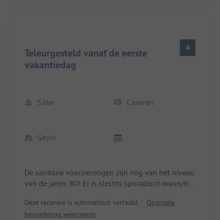
4
Teleurgesteld vanaf de eerste
vakantiedag
Silke
Caravan
Gezin
De sanitaire voorzieningen zijn nog van het niveau
van de jaren '80! Er is slechts sporadisch warm/hot
water om te douchen en te flushen. De
Deze recensie is automatisch vertaald.
Originele
kindertoiletten hebben geen toiletbril. De kleintjes
beoordeling weergeven
moeten op het 'porselein' gaan zitten.