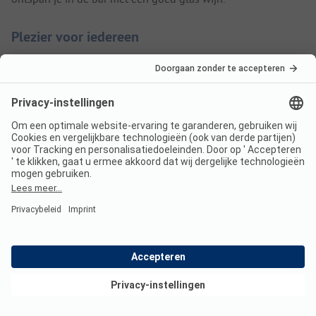
Plezier voor iedereen
Met het hele gezin geniet je van een dagje waterpret in het
aquapark. De jonge gasten spetteren in het peuterbad, terwijl
de oudere kinderen van de glijbanen racen. In het
wellnesscentrum neem je een momentje voor jezelf met een
sauna of een verkwikkende massage.
Op ontdekking in de Jura bij Yelloh! Village Le
Fayolan
De Jura, de regio waarin Yelloh! Village Le Fayolan ligt,
maakt indruk op iedereen, met zijn zacht glooiende beboste
heuvels, uitkijkposten met panoramisch uitzicht,
kristalheldere meren, typische valleien en adembenemende
Bekijk deals
watervallen. Ontdek deze prachtige regio te voet of op de
fiets.