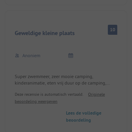
10
Geweldige kleine plaats
Anoniem
Super zwemmeer, zeer mooie camping,
kinderanimatie, eten vrij duur op de camping,
zwemmeer vrij mooi om te zwemmen, programma
Deze recensie is automatisch vertaald.
Originele
voor kinderen wordt aangeboden.
beoordeling weergeven
Lees de volledige
beoordeling