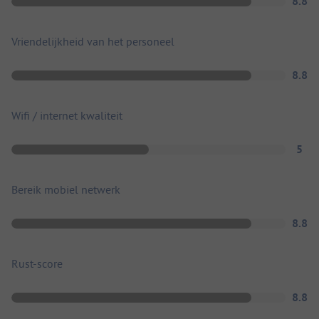
8.8
Vriendelijkheid van het personeel
8.8
Wifi / internet kwaliteit
5
Bereik mobiel netwerk
8.8
Rust-score
8.8