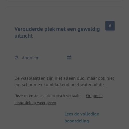
6
Verouderde plek met een geweldig
uitzicht
Anoniem
De wasplaatsen zijn niet alleen oud, maar ook niet
erg schoon. Er komt kokend heet water uit de
handwasbakken, zodat ze niet gebruikt kunnen
Deze recensie is automatisch vertaald.
Originele
worden en de meeste kampeerders wassen zich bij
beoordeling weergeven
de wasbak of de vaatwasser. De douches zijn
volledig verkalkt en spuiten het weinige water dat
Lees de volledige
eruit komt alle kanten op. Er zijn geen wastafels
beoordeling
voor de toiletten, alleen steriel schuim dat
blijkbaar niet afgewassen hoeft te worden. Maar