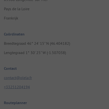
Pays de la Loire
Frankrijk
Coördinaten
Breedtegraad 46° 24' 15" N (46.404182)
Lengtegraad 1° 30' 25" W (-1.507038)
Contact
contact@olela.fr
+33251204194
Routeplanner