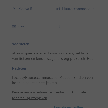
Maeva R
Huuraccommodatie
Gezin
Voordelen
Alles is goed geregeld voor kinderen, het huren
van fietsen en kinderwagens is erg praktisch. Het
personeel is erg vriendelijk, de snacks zijn goed en
Nadelen
de sfeer is gezellig. Het waterpark is fantastisch
voor de kinderen. De nabijheid van het strand is
Locatie/Huuraccommodatie: Met een kind en een
ook een groot voordeel.
hond is het een beetje krap.
Locatie/Huuraccommodatie: Erg praktisch en
schoon.
Deze recensie is automatisch vertaald.
Originele
beoordeling weergeven
Lees de volledige