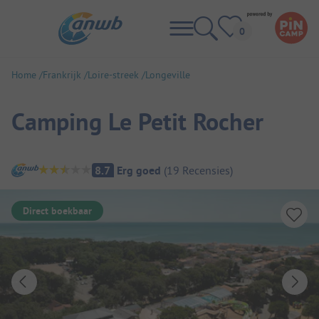
Home
Frankrijk
Loire-streek
Longeville
Camping Le Petit Rocher
Camping overzicht
8.7
Erg goed
(
19
Recensies
)
Direct boekbaar