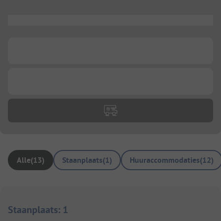
...
...
...
Alle
(
13
)
Staanplaats
(
1
)
Huuraccommodaties
(
12
)
Staanplaats
:
1
1/
4