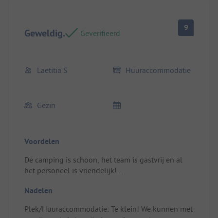
9
Geweldig.
Geverifieerd
Laetitia S
Huuraccommodatie
Gezin
Voordelen
De camping is schoon, het team is gastvrij en al
het personeel is vriendelijk!
Ik was onder de indruk van de sfeer en de locatie.
Nadelen
Plek/Huuraccommodatie: Het is functioneel.
Plek/Huuraccommodatie: Te klein! We kunnen met