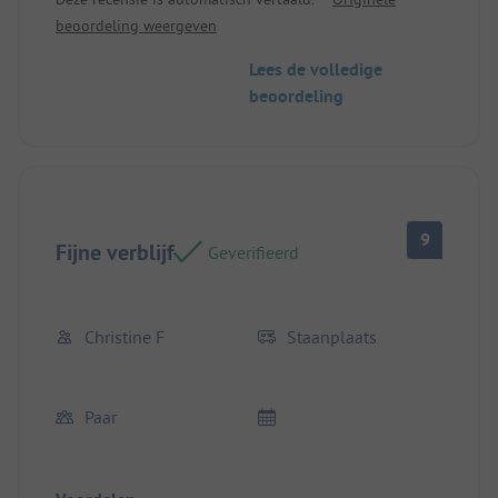
bed belemmert.
beoordeling weergeven
Locatie/Huuraccommodatie: We hadden het koud
(luchtstromen) op de regenachtige dagen.
Lees de volledige
De kast hindert de zijtoegang tot het bed.
beoordeling
9
Fijne verblijf
Geverifieerd
Christine F
Staanplaats
Paar