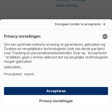
beoordeling
9
Verblijf bij de kleine
Geverifieerd
rots
Fabien B
Huuraccommodatie
Gezin
Bekijk deals
Voordelen
Het autovrije gebied is erg prettig.