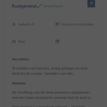
9
Rustgevend
Geverifieerd
Isabelle P
Huuraccommodatie
Paar
Voordelen
Te midden van het bos, rustig gelegen en toch
dicht bij de oceaan. Genieten van een
accommodatie waar je je vrij geïsoleerd voelt, wat
Nadelen
zorgt voor een zekere intimiteit.
Locatie/Huuraccommodatie: De eenvoud en de
De inrichting van de twee-persoons slaapkamer:
rustieke omgeving.
met een beter doordacht ontwerp had de kast niet
in de hoek moeten staan, wat de zijtoegang tot het
Deze recensie is automatisch vertaald.
Originele