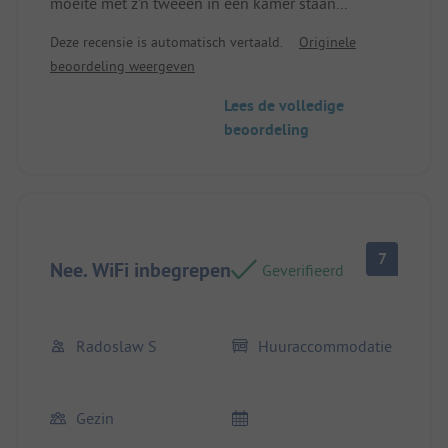
moeite met z'n tweeën in een kamer staan...
Deze recensie is automatisch vertaald.
Originele
beoordeling weergeven
Lees de volledige
beoordeling
7
Nee. WiFi inbegrepen
Geverifieerd
Radoslaw S
Huuraccommodatie
Gezin