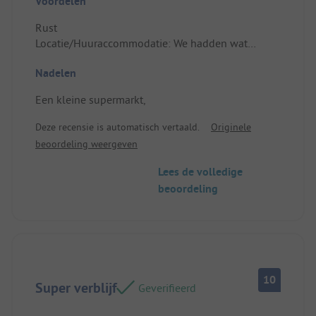
Voordelen
Rust
Locatie/Huuraccommodatie: We hadden wat
problemen met elektriciteit, maar we werden snel
Nadelen
geholpen.
Een kleine supermarkt,
Deze recensie is automatisch vertaald.
Originele
beoordeling weergeven
Lees de volledige
beoordeling
10
Super verblijf
Geverifieerd