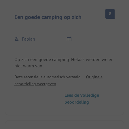
8
Een goede camping op zich
Fabian
Op zich een goede camping. Helaas werden we er
niet warm van.
Deze recensie is automatisch vertaald.
Originele
- Sanitair is schoon
beoordeling weergeven
- De straat is niet te lawaaierig
- Ontvangst erg vriendelijk
Lees de volledige
beoordeling