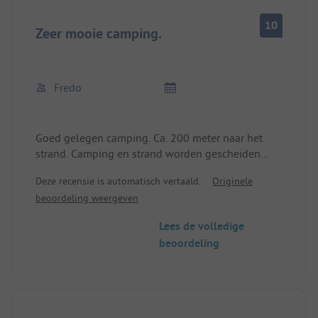
10
Zeer mooie camping.
Fredo
Goed gelegen camping. Ca. 200 meter naar het
strand. Camping en strand worden gescheiden
door een weg.
Deze recensie is automatisch vertaald.
Originele
Terrein zeer ruim en vlak. Ruime plaatsen.
beoordeling weergeven
Stroomvoorziening zeer goed. Het terrein is mooi
begroeid met pijn- en loofbomen. Op dit moment,
Lees de volledige
in mei, zijn we bijna alleen op de camping. Het
beoordeling
restaurant is nog gesloten. Het zwembad is open.
Het beste sanitair van onze reis tot nu toe.