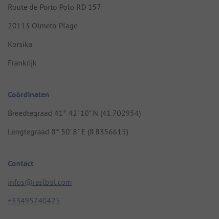
Route de Porto Polo RD 157
20113 Olmeto Plage
Korsika
Frankrijk
Coördinaten
Breedtegraad 41° 42' 10" N (41.702954)
Lengtegraad 8° 50' 8" E (8.8356615)
Contact
infos@raslbol.com
+33495740425