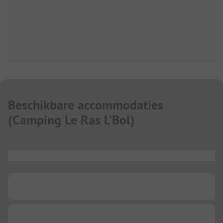
Beschikbare accommodaties
(
Camping Le Ras L'Bol
)
...
...
...