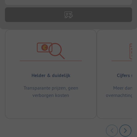
Helder & duidelijk
Cijfers s
Transparante prijzen, geen
Meer dan 5
verborgen kosten
overnachtingen
m