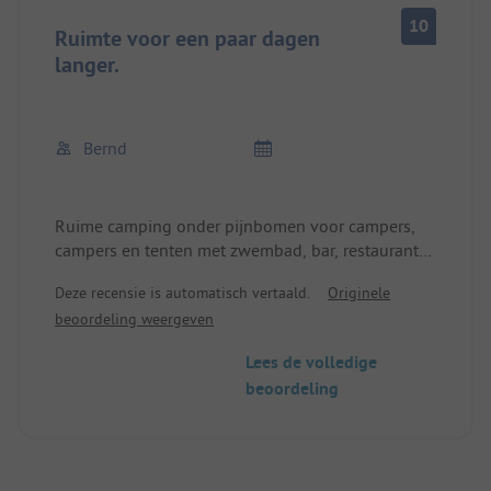
10
Ruimte voor een paar dagen
langer.
Bernd
Ruime camping onder pijnbomen voor campers,
campers en tenten met zwembad, bar, restaurant
en een lang droomstrand direct aan de overkant
Deze recensie is automatisch vertaald.
Originele
van de weg. Alle voorzieningen aanwezig. En zeer
beoordeling weergeven
redelijk geprijsd.
Lees de volledige
beoordeling