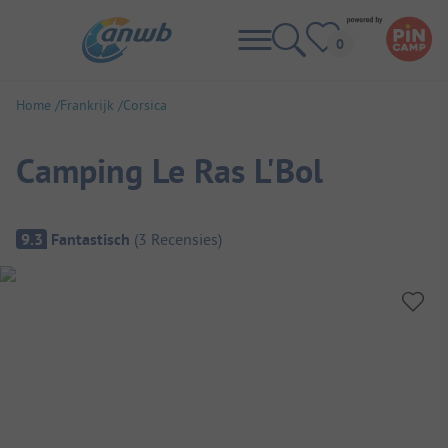
Home
Frankrijk
Corsica
Camping Le Ras L'Bol
Camping overzicht
9.3
Fantastisch
(
3
Recensies
)