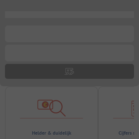
...
...
...
Helder & duidelijk
Cijfers s