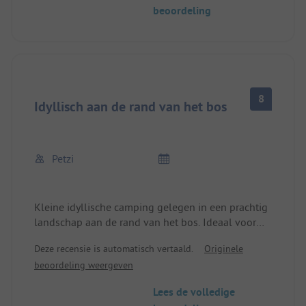
beoordeling
meestal schaduwrijke caravanplaatsen
compenseren zeker de ietwat lastige aanloop.
8
Idyllisch aan de rand van het bos
Petzi
Kleine idyllische camping gelegen in een prachtig
landschap aan de rand van het bos. Ideaal voor
rustzoekers. De eigenaren zijn erg vriendelijk. Het
Deze recensie is automatisch vertaald.
Originele
sanitair is eenvoudig maar schoon.
beoordeling weergeven
Lees de volledige