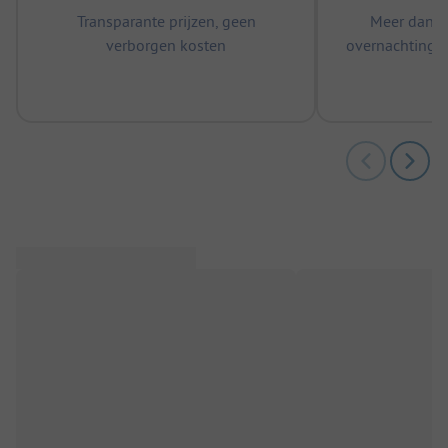
Transparante prijzen, geen
Meer dan 5
verborgen kosten
overnachtingen
m