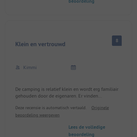
beoordeling
8
Klein en vertrouwd
Kimmi
De camping is relatief klein en wordt erg familiair
gehouden door de eigenaren. Er vinden
regelmatig kleine evenementen plaats, maar deze
Deze recensie is automatisch vertaald.
Originele
zijn niet storend voor niet-bezoekers van de
beoordeling weergeven
evenementen. Een keer per week komt er een
foodtruck die pozza verkoopt. Dit moet vooraf
Lees de volledige
worden besteld bij de truck en duurt even. De
beoordeling
fooien zijn echter erg groot en heerlijk.