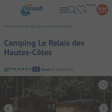
Home
Frankrijk
Bourgogne-Franche-Comté
Camping Le Relais des
Hautes-Côtes
Camping overzicht
7.3
Goed
(
3
Recensies
)