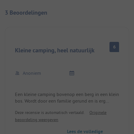
3 Beoordelingen
6
Kleine camping, heel natuurlijk
Anoniem
Een kleine camping bovenop een berg in een klein
bos. Wordt door een familie gerund en is erg
aardig, maar soms duurt het even voordat je
Deze recensie is automatisch vertaald.
Originele
iemand kunt bereiken die je kan helpen.
beoordeling weergeven
Het sanitair is eenvoudig, maar schoon. De douche
kost extra. Warm water voor de afwas moet uit een
Lees de volledige
aparte kraan worden gehaald. Mooie, grote en