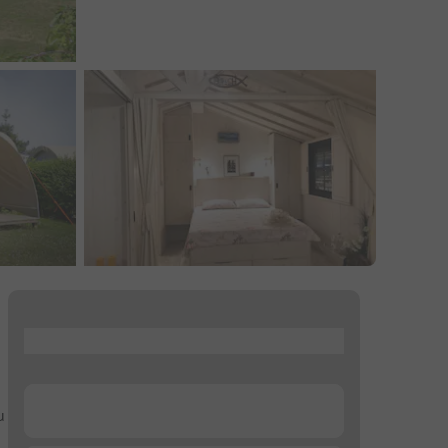
...
...
u