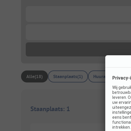
...
...
Alle
(
18
)
Staanplaats
(
1
)
Huuraccommodati
Staanplaats
:
1
1/
2