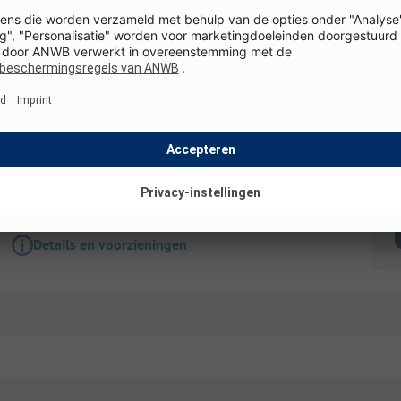
Staanplaats
Standplaats tent/caravan of camper
Toegankelijk voor
WiFi
gehandicapten
K
Details en voorzieningen