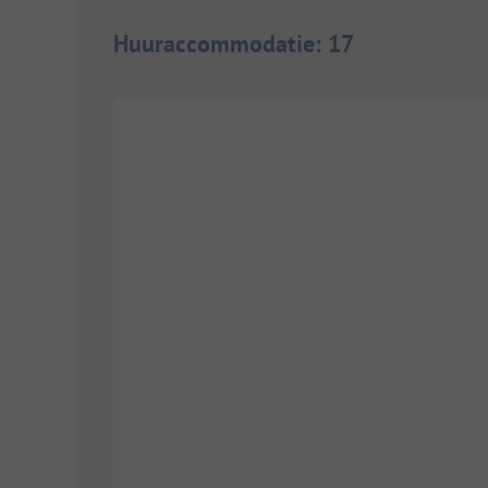
Huuraccommodatie
:
17
1/
8