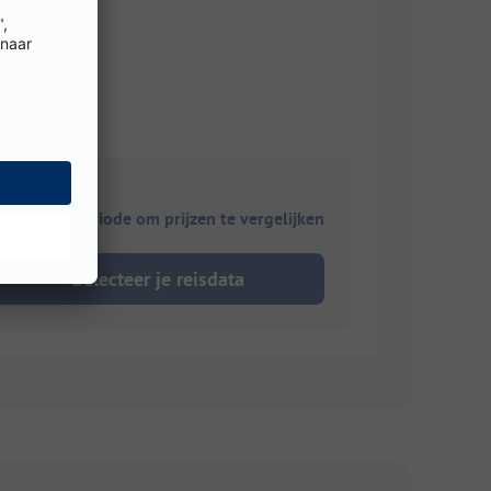
ies je reisperiode om prijzen te vergelijken
Selecteer je reisdata