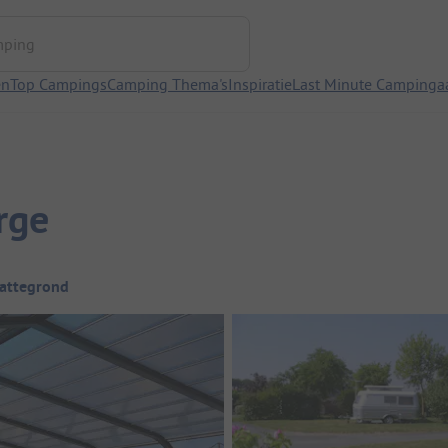
ng
en
Top Campings
Camping Thema's
Inspiratie
Last Minute Campinga
rge
attegrond