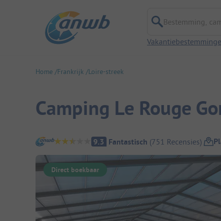
Bestemming, campi
Vakantiebestemming
Home
Frankrijk
Loire-streek
Camping Le Rouge Go
Camping overzicht
Pl
9.3
Fantastisch
(
751
Recensies
)
Direct boekbaar