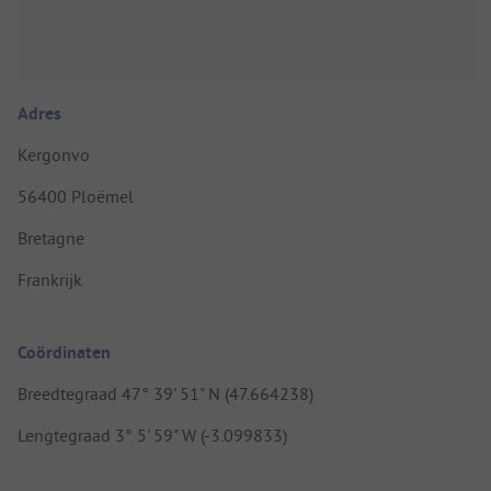
Adres
Kergonvo
56400 Ploëmel
Bretagne
Frankrijk
Coördinaten
Breedtegraad 47° 39' 51" N (47.664238)
Lengtegraad 3° 5' 59" W (-3.099833)