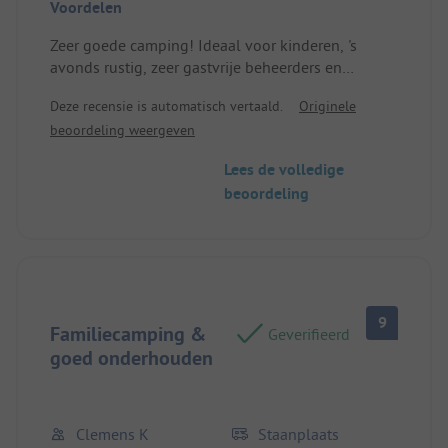
Voordelen
Zeer goede camping! Ideaal voor kinderen, 's
avonds rustig, zeer gastvrije beheerders en
personeel! Locatie/Huisvesting: Juist in het
Deze recensie is automatisch vertaald.
Originele
midden tussen de stacaravan en de tent
beoordeling weergeven
Lees de volledige
beoordeling
9
Familiecamping &
Geverifieerd
goed onderhouden
Clemens K
Staanplaats