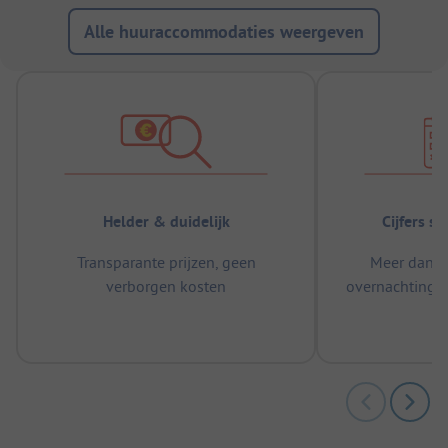
Alle huuraccommodaties weergeven
Helder & duidelijk
Cijfers s
Transparante prijzen, geen
Meer dan 5
verborgen kosten
overnachtingen
m