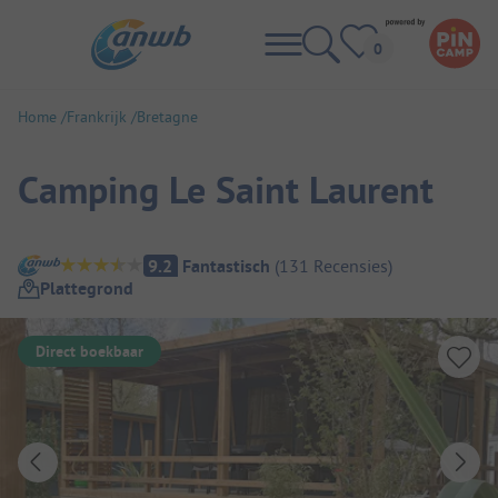
Home
Frankrijk
Bretagne
Camping Le Saint Laurent
Camping overzicht
9.2
Fantastisch
(
131
Recensies
)
Plattegrond
Direct boekbaar