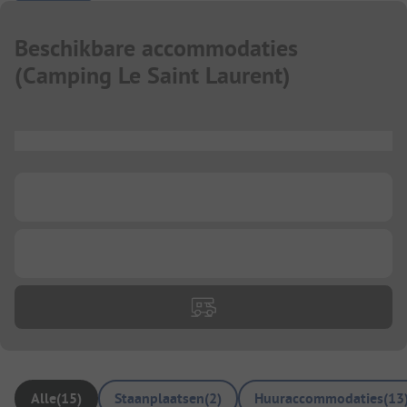
Beschikbare accommodaties
(
Camping Le Saint Laurent
)
...
...
...
Alle
(
15
)
Staanplaatsen
(
2
)
Huuraccommodaties
(
13