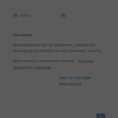
Gezin
Voordelen
Vriendelijkheid van de gastheren; uitstekende
verzorging en netheid van het zwembad; over het
algemeen een aangename sfeer op de camping en
Deze recensie is automatisch vertaald.
Originele
zijn gasten…
beoordeling weergeven
Plek/Huuraccommodatie: badkamer in
topprestatie.
Lees de volledige
beoordeling
9